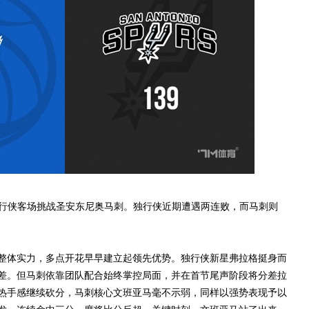
行侠客场挑战圣安东尼奥马刺。独行侠近期遭遇两连败，而马刺则
体实力，多点开花早早建立起领先优势。独行侠新星弗拉格挺身而
差。但马刺依靠团队配合始终掌控局面，并在首节尾声阶段将分差拉
热手感继续砍分，马刺核心文班亚马毫不示弱，同样以强势表现予以