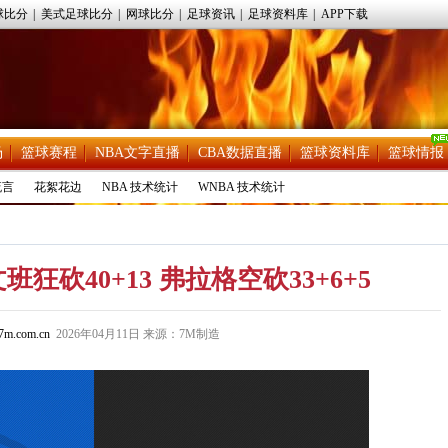
球比分
|
美式足球比分
|
网球比分
|
足球资讯
|
足球资料库
|
APP下载
场
篮球赛程
NBA文字直播
CBA数据直播
篮球资料库
篮球情报
流言
花絮花边
NBA 技术统计
WNBA 技术统计
狂砍40+13 弗拉格空砍33+6+5
m.com.cn
2026年04月11日 来源：7M制造