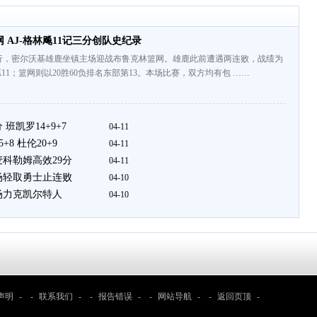
 AJ-格林飚11记三分创队史纪录
行，密尔沃基雄鹿坐镇主场迎战布鲁克林篮网。雄鹿此前遭遇两连败，战绩为
第11；篮网则以20胜60负排名东部第13。本场比赛，双方均有包 ……
班凯罗14+9+7
04-11
8 杜伦20+9
04-11
科勒姆高效29分
04-11
场轻取勇士止连败
04-10
场力克凯尔特人
04-10
声明
- -
联系我们
- -
报告错误
- -
网站导航
- -
返回页顶
-