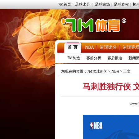
7M首页
|
足球比分
|
足球完场
|
足球赛程
|
棒
首 页
NBA
篮球比分
篮球完
7M制造
赛前分析
赛后报道
新闻
您现在的位置：
7M篮球新闻
>
NBA
> 正文
马刺胜独行侠 文班
www.7