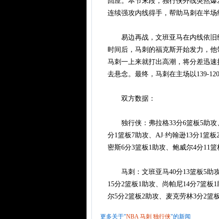
回应。本节末段，独行侠外线突然爆
连续强攻内线得手，帮助马刺在半场
易边再战，文班亚马在内线依旧统
时间后，马刺的福克斯开始发力，他
马刺一上来就打出高潮，将分差迅速
去悬念。最终，马刺在主场以139-
双方数据：
独行侠：弗拉格33分6篮板5助攻、克
分1篮板7助攻、AJ·约翰逊13分1篮
密斯6分3篮板1助攻、鲍威尔4分11
马刺：文班亚马40分13篮板5助攻2
15分2篮板1助攻、尚帕尼14分7篮板
尔5分2篮板2助攻、麦克劳林3分2篮
更多关于"
NBA
马刺
独行侠
"的新闻