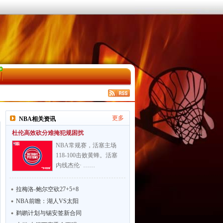
更多
NBA相关资讯
杜伦高效砍分难掩犯规困扰
NBA常规赛，活塞主场
118-100击败黄蜂。活塞
内线杰伦· ……
拉梅洛-鲍尔空砍27+5+8
NBA前瞻：湖人VS太阳
鹈鹕计划与锡安签新合同