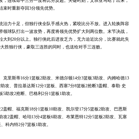
发，连续命中三分一度将比分反超。关键时刻，文班亚马站了出来，
结束时重新夺回3分领先优势。
治力十足，但独行侠全队手感火热，紧咬比分不放。进入轮换阵容
带领球队打出一波攻势，再度将领先优势扩大到两位数。末节决战，
拉大到20分以上。独行侠此后进攻乏力，无力迫近比分，比赛就此失
120大胜独行侠，豪取三连胜的同时，也送给对手三连败。
里斯蒂16分1篮板2助攻、米德尔顿14分3篮板3助攻、内姆哈德13
板2助攻、普拉基达斯12分1篮板、西塞7分8篮板2抢断3盖帽、泰勒·史
篮板5助攻2抢断、巴格利2分1篮板1助攻。
盖帽、福克斯18分1篮板10助攻、凯尔登17分5篮板2助攻、巴恩斯
1助攻2盖帽、哈珀13分4篮板6助攻、布莱恩特12分5篮板2助攻、瓦塞
板、科内特2分7篮板1助攻。