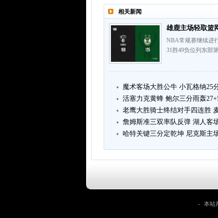
相关新闻
雄鹿主场轻取篮网
NBA常规赛继续进
31胜49负位列东部
魔术客场大胜公牛 小瓦格纳25分 
活塞力克黄蜂 鲍尔三分雨轰27+5+
老鹰大胜骑士终结对手四连胜 麦
詹姆斯准三双率队反弹 湖人客
哈特关键三分定乾坤 尼克斯主
-
本站