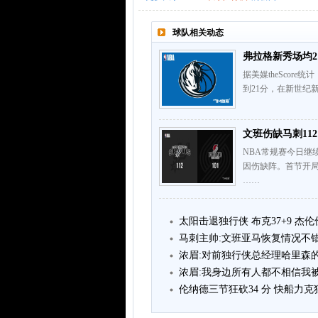
球队相关动态
弗拉格新秀场均2
据美媒theScor
到21分，在新世纪
文班伤缺马刺112
NBA常规赛今日继
因伤缺阵。首节开
……
太阳击退独行侠 布克37+9 杰伦
马刺主帅:文班亚马恢复情况不
浓眉:对前独行侠总经理哈里森
浓眉:我身边所有人都不相信我
伦纳德三节狂砍34 分 快船力