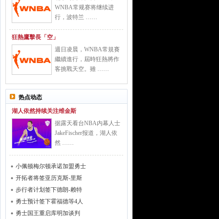
WNBA常规赛将继续进
行，波特兰 ……
狂熱鷹擊長「空」
週日凌晨，WNBA常規賽
繼續進行，屆時狂熱將作
客挑戰天空。雖 ……
热点动态
湖人依然持续关注维金斯
据露天看台NBA内幕人士
JakeFischer报道，湖人依
然 ……
小佩顿梅尔顿承诺加盟勇士
开拓者将签亚历克斯-里斯
步行者计划签下德朗-赖特
勇士预计签下霍福德等4人
勇士国王重启库明加谈判