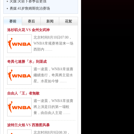
火媒:火箭下赛季会更强
勇媒:41岁詹姆斯统治赛场
赛前
赛后
新闻
花絮
洛杉矶火花 VS 金州女武神
北京时间8月10日07:00，
WNBA常规赛将迎来一场
西部内 ……
奇異七連勝「水」到渠成
週一凌晨，WNBA常規賽
繼續進行，奇異將主迎水
星。水星如今慘 ……
自由人「王」者無敵
週一凌晨，WNBA常規賽
將上演是日的第一場較
量，由自由人主迎 ……
波特兰火焰 VS 西雅图风暴
北京时间8月9日08:30，