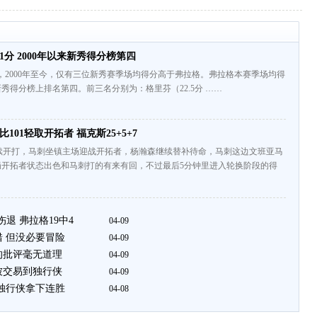
1分 2000年以来新秀得分榜第四
e统计，2000年至今，仅有三位新秀赛季场均得分高于弗拉格。弗拉格本赛季场均得
新秀得分榜上排名第四。前三名分别为：格里芬（22.5分 ……
比101轻取开拓者 福克斯25+5+7
续开打，马刺坐镇主场迎战开拓者，杨瀚森继续替补待命，马刺这边文班亚马
局开拓者状态出色和马刺打的有来有回，不过最后5分钟里进入轮换阶段的得
伤退 弗拉格19中4
04-09
错 但没必要冒险
04-09
的批评毫无道理
04-09
被交易到独行侠
04-09
克独行侠拿下连胜
04-08