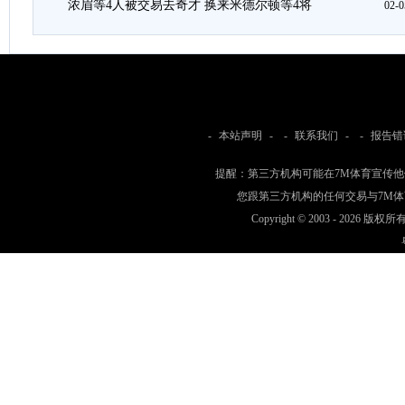
浓眉等4人被交易去奇才 换来米德尔顿等4将
02-0
-
本站声明
- -
联系我们
- -
报告错
提醒：第三方机构可能在7M体育宣传
您跟第三方机构的任何交易与7M
Copyright © 2003 -
2026 版权所有 w