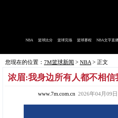
7M首页
|
足球比分
|
足球完场
|
足球赛程
|
棒球比分
|
美式足球比分
|
网球比分
首 页
NBA
篮球比分
篮球完场
篮球赛程
NBA文字直
7M制造
赛前分析
赛后报道
新闻流言
花絮花边
NBA 技术统
您现在的位置：
7M篮球新闻
>
NBA
> 正文
浓眉:我身边所有人都不相信
www.7m.com.cn
2026年04月09