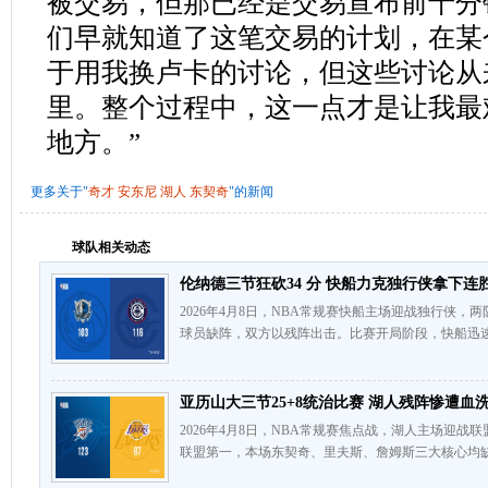
被交易，但那已经是交易宣布前十分
们早就知道了这笔交易的计划，在某
于用我换卢卡的讨论，但这些讨论从
里。整个过程中，这一点才是让我最
地方。”
更多关于"
奇才
安东尼
湖人
东契奇
"的新闻
球队相关动态
伦纳德三节狂砍34 分 快船力克独行侠拿下连
2026年4月8日，NBA常规赛快船主场迎战独行侠
球员缺阵，双方以残阵出击。比赛开局阶段，快船迅速
亚历山大三节25+8统治比赛 湖人残阵惨遭血
2026年4月8日，NBA常规赛焦点战，湖人主场迎战
联盟第一，本场东契奇、里夫斯、詹姆斯三大核心均缺