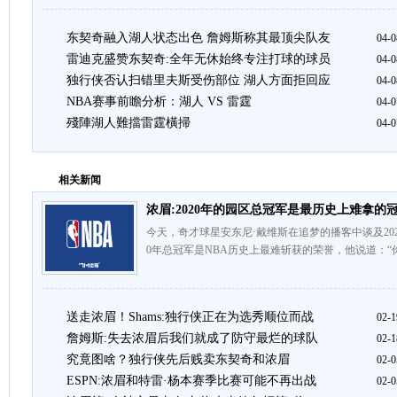
东契奇融入湖人状态出色 詹姆斯称其最顶尖队友
04-0
雷迪克盛赞东契奇:全年无休始终专注打球的球员
04-0
独行侠否认扫错里夫斯受伤部位 湖人方面拒回应
04-0
NBA赛事前瞻分析：湖人 VS 雷霆
04-0
殘陣湖人難擋雷霆橫掃
04-0
相关新闻
浓眉:2020年的园区总冠军是最历史上难拿的
今天，奇才球星安东尼·戴维斯在追梦的播客中谈及202
0年总冠军是NBA历史上最难斩获的荣誉，他说道：“你
送走浓眉！Shams:独行侠正在为选秀顺位而战
02-1
詹姆斯:失去浓眉后我们就成了防守最烂的球队
02-1
究竟图啥？独行侠先后贱卖东契奇和浓眉
02-0
ESPN:浓眉和特雷·杨本赛季比赛可能不再出战
02-0