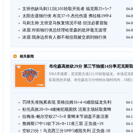
文班伤缺马刺112比101轻取开拓者 福克斯25+5+7
04-0
太阳击退独行侠 布克37+9 杰伦伤退 弗拉格19中4
04-0
马刺主帅:文班亚马恢复情况不错 但没必要冒险
04-0
浓眉:对前独行侠总经理哈里森的批评毫无道理
04-0
浓眉:我身边所有人都不相信我被交易到独行侠
04-0
相关新闻
布伦森高效砍29分 第三节独揽14分率尼克斯
NBA常规赛，尼克斯主场112-95轻取猛龙。本场尼
队取胜的关键。布伦森在31分钟的出场时间内，18投1
罚球失准拖累表现 英格拉姆16+4+6难阻猛龙失利
04-1
杜伦高效20+9+4难掩犯规困扰 活塞主场轻取黄蜂
04-1
拉梅洛-鲍尔空砍27+5+8 黄蜂末节崩盘不敌活塞
04-1
詹姆斯17中11砍下26+8+11准三双 正负值+19
04-1
空砍23分！马克西三分10中5难阻失利 正负值-18
04-1