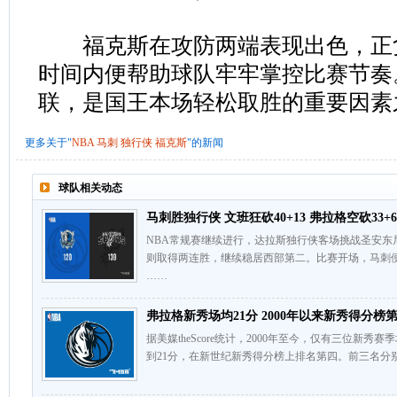
福克斯在攻防两端表现出色，正负
时间内便帮助球队牢牢掌控比赛节奏
联，是国王本场轻松取胜的重要因素
更多关于"
NBA
马刺
独行侠
福克斯
"的新闻
球队相关动态
马刺胜独行侠 文班狂砍40+13 弗拉格空砍33+6
NBA常规赛继续进行，达拉斯独行侠客场挑战圣安东
则取得两连胜，继续稳居西部第二。比赛开场，马刺
……
弗拉格新秀场均21分 2000年以来新秀得分榜
据美媒theScore统计，2000年至今，仅有三位新
到21分，在新世纪新秀得分榜上排名第四。前三名分别为