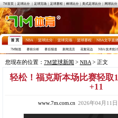
7M首页
|
足球比分
|
足球完场
|
足球赛程
|
棒球比分
|
美式足球比分
|
网球比分
首 页
NBA
篮球比分
篮球完场
篮球赛程
NBA文字直
7M制造
赛前分析
赛后报道
新闻流言
花絮花边
NBA 技术统
您现在的位置：
7M篮球新闻
>
NBA
> 正文
轻松！福克斯本场比赛轻取18
+11
www.7m.com.cn
2026年04月11