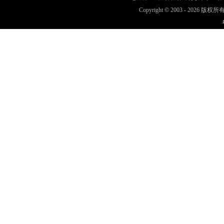
Copyright © 2003 -
2026 版权所有 w