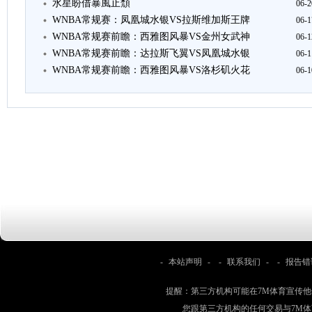
水星盼借暴風止頹
06-2
WNBA常规赛：凤凰城水银VS拉斯维加斯王牌
06-1
WNBA常规赛前瞻：西雅图风暴VS金州女武神
06-1
WNBA常规赛前瞻：达拉斯飞翼VS凤凰城水银
06-1
WNBA常规赛前瞻：西雅图风暴VS洛杉矶火花
06-1
-
本站声明
- -
联系我们
- -
报告错
提醒：第三方机构可能在7M体育宣传
您跟第三方机构的任何交易与7M