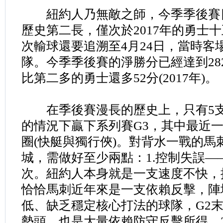
紐約人乃無敵之師，今季季後賽
歷史第二長，僅次於2017年的勇士
次輸球還要追溯至4月24日，當時客場1
隊。今季季後賽的淨勝分已經達到28
比第二多的勇士還多52分(2017年)。
在季後賽漫長的歷史上，只有5支
的情況下贏下系列賽G3，其中最近一
圈(快艇與獨行俠)。對背水一戰的馬
城，需做好至少兩點：1.控制失誤——G
次。紐約人本身就是一支速度不快，
恰恰馬刺近年來是一支依賴反擊，陣
低、缺乏穩定核心打法的球隊，G2末
勢頭，也是大量依賴防守反擊所得。2