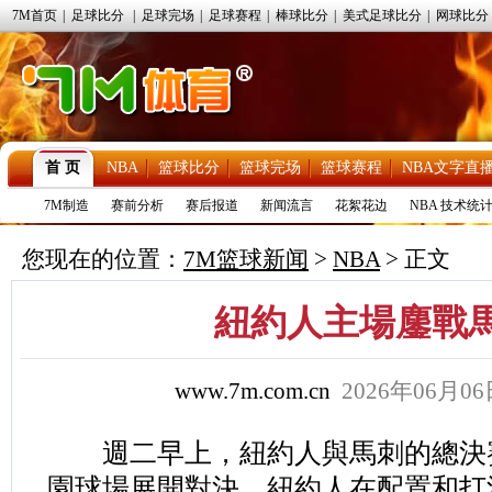
7M首页
|
足球比分
|
足球完场
|
足球赛程
|
棒球比分
|
美式足球比分
|
网球比分
首 页
NBA
篮球比分
篮球完场
篮球赛程
NBA文字直
7M制造
赛前分析
赛后报道
新闻流言
花絮花边
NBA 技术统
您现在的位置：
7M篮球新闻
>
NBA
> 正文
紐約人主場鏖戰馬
www.7m.com.cn
2026年06月0
週二早上，紐約人與馬刺的總決賽
園球場展開對決。紐約人在配置和打