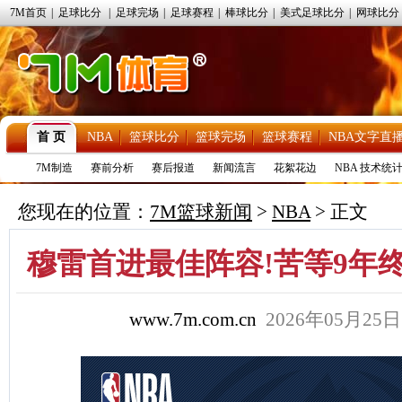
7M首页
|
足球比分
|
足球完场
|
足球赛程
|
棒球比分
|
美式足球比分
|
网球比分
首 页
NBA
篮球比分
篮球完场
篮球赛程
NBA文字直
7M制造
赛前分析
赛后报道
新闻流言
花絮花边
NBA 技术统
您现在的位置：
7M篮球新闻
>
NBA
> 正文
穆雷首进最佳阵容!苦等9年终圆
www.7m.com.cn
2026年05月25