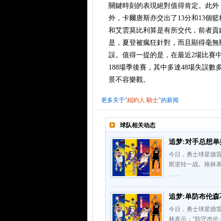
關鍵時刻的表現絕對值得肯定。此外
外，卡爾唐斯亦交出了13分和13
和艾雲莫比利算是有所交代，前者貢獻
是，夏登被瘋狂針對，而且顯得毫無辦
誤。值得一提的是，在最近2場比賽
188場季後賽，其中多達48場失誤
景不容樂觀。
更多关于"
紐約人
騎士
"的新闻
球队相关动态
追梦:对手总想单
今日，勇士球星德雷
斯逆转一战。格林
……
追梦:单防布伦森
今日，勇士球星德雷
林表示：“防守杰伦