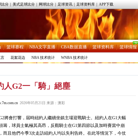
球比分
|
美式足球比分
|
网球比分
|
足球资讯
|
足球资料库
|
APP下载
场
篮球赛程
NBA文字直播
CBA数据直播
篮球资料库
篮球情报
流言
花絮花边
NBA 技术统计
WNBA 技术统计
約人G2一「騎」絕塵
.7m.com.cn
2026年05月21日 来源：澳彩
2將會打響，屆時紐約人繼續坐鎮主場迎戰騎士。紐約人在G1大幅
頭籌，球員士氣極其高昂，反觀騎士在G1第四節以及加時賽當中崩
，而且他們今季3次走訪紐約人均以失利告終。在此等情況下，今仗