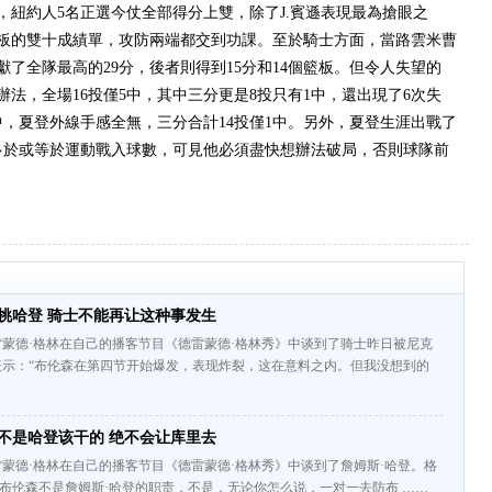
，紐約人5名正選今仗全部得分上雙，除了J.賓遜表現最為搶眼之
個籃板的雙十成績單，攻防兩端都交到功課。至於騎士方面，當路雲米曹
了全隊最高的29分，後者則得到15分和14個籃板。但令人失望的
法，全場16投僅5中，其中三分更是8投只有1中，還出現了6次失
中，夏登外線手感全無，三分合計14投僅1中。另外，夏登生涯出戰了
數多於或等於運動戰入球數，可見他必須盡快想辦法破局，否則球隊前
挑哈登 骑士不能再让这种事发生
蒙德·格林在自己的播客节目《德雷蒙德·格林秀》中谈到了骑士昨日被尼克
表示：“布伦森在第四节开始爆发，表现炸裂，这在意料之内。但我没想到的
不是哈登该干的 绝不会让库里去
蒙德·格林在自己的播客节目《德雷蒙德·格林秀》中谈到了詹姆斯·哈登。格
·布伦森不是詹姆斯·哈登的职责，不是，无论你怎么说，一对一去防布 ……