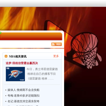
更多
NBA相关资讯
追梦:我相信雷霆会赢西决
今日，勇士球星德雷蒙德
·格林在自己的播客节目
《德雷蒙德·格林 ……
媒体人:詹姆斯不会去快船
夸梅:老詹40多岁还能隔扣
名记:基德支持交易东契奇