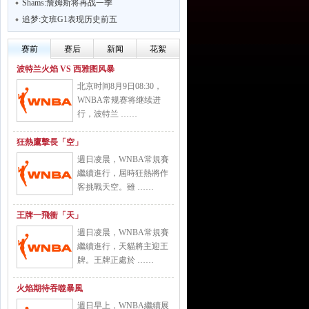
Shams:詹姆斯将再战一季
追梦:文班G1表现历史前五
赛前
赛后
新闻
花絮
波特兰火焰 VS 西雅图风暴
北京时间8月9日08:30，
WNBA常规赛将继续进
行，波特兰 ……
狂熱鷹擊長「空」
週日凌晨，WNBA常規賽
繼續進行，屆時狂熱將作
客挑戰天空。雖 ……
王牌一飛衝「天」
週日凌晨，WNBA常規賽
繼續進行，天貓將主迎王
牌。王牌正處於 ……
火焰期待吞噬暴風
週日早上，WNBA繼續展