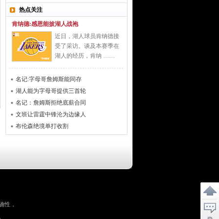
热点关注
肯纳德:感恩能披湖人战袍
近日，湖人球员肯纳德接
受了采访。谈及本赛季在
湖人的经历，肯纳 ……
名记:字母哥詹姆斯能同存
湖人能为字母哥提供三首轮
名记：詹姆斯拒绝底薪合同
文班让雷霆中锋沦为边缘人
布伦森绝境单打收割
确性，
。