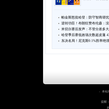
帕金斯怒批哈登：防守智商堪忧
逆转功臣！布朗狂赞布伦森：没
米切尔赛后发声：不管分差多大 
哈登季后赛低效场次数超皮蓬 4
东决名局！尼克斯0.1%胜率绝
-
本站
提醒