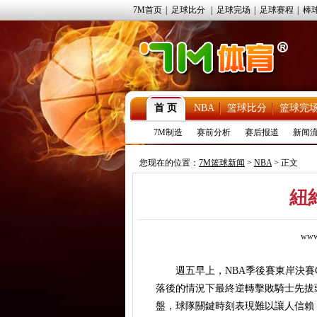
7M首页
|
足球比分
|
足球完场
|
足球赛程
|
棒
首 页
NBA
篮球比分
篮球完
7M制造
赛前分析
赛后报道
新闻
您现在的位置：
7M篮球新闻
>
NBA
> 正文
紐
www
週五早上，NBA季後賽東岸決賽G
落後的情況下最終逆轉擊敗騎士先拔
盤，球隊關鍵時刻表現難以讓人信賴