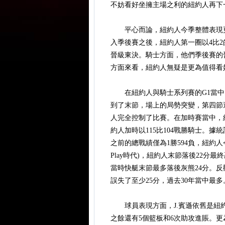
不妨看好坐擁主場之利的紐約人再下
平心而論，紐約人今季整體表現更
入季後賽之後，紐約人第一圈以4比
晉級東決。騎士方面，他們季後賽的
方面來看，紐約人無疑是更為值得看
在紐約人與騎士系列賽的G1當中，
到了末節，場上的局勢突變，第四節還
人完全控制了比賽。在加時賽當中，紐
約人加時以115比104戰勝騎士。據統
之前的總戰績僅為1勝594負，紐約人今日
Play時代)，紐約人末節落後22分
當時快艇末節最多落後灰熊24分。反
誤失了至少25分，過去30年當中最多
球員表現方面，J.賓遜依舊是紐約人
之餘還有5個籃板和6次助攻進賬。更