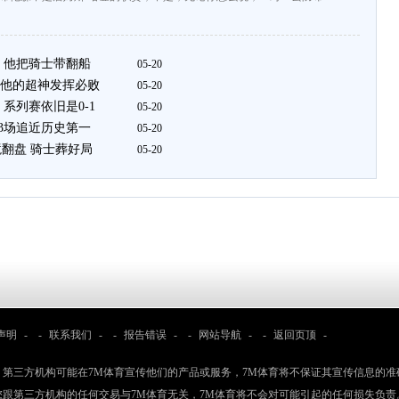
 他把骑士带翻船
05-20
他的超神发挥必败
05-20
系列赛依旧是0-1
05-20
3场追近历史第一
05-20
境翻盘 骑士葬好局
05-20
声明
- -
联系我们
- -
报告错误
- -
网站导航
- -
返回页顶
-
：第三方机构可能在7M体育宣传他们的产品或服务，7M体育将不保证其宣传信息的准
您跟第三方机构的任何交易与7M体育无关，7M体育将不会对可能引起的任何损失负责