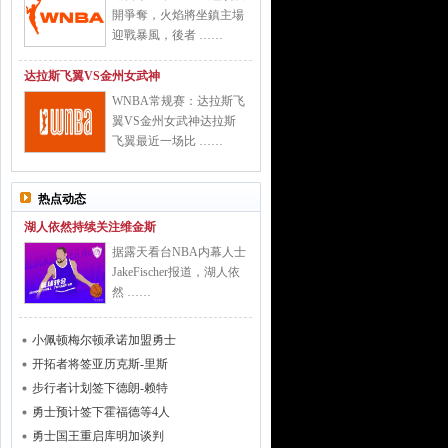
開爭奪，火焰將坐鎮主場
迎戰暴風，後者 ……
达拉斯飞翼VS金州女武神
WNBA常规赛：达拉斯飞
翼VS金州女武神达拉斯
飞翼最近一场比 ……
热点动态
湖人依然持续关注维金斯
据露天看台NBA内幕人士
JakeFischer报道，湖人依
然 ……
小佩顿梅尔顿承诺加盟勇士
开拓者将签亚历克斯-里斯
步行者计划签下德朗-赖特
勇士预计签下霍福德等4人
勇士国王重启库明加谈判