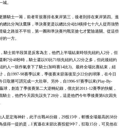
一城。
勝騎士一籌，前者常規賽排名東岸第三，後者則排在東岸第四。進
2的總比分淘汰鷹隊，準決賽更是以總比分4比0橫掃七十六人從而強勢
晉級之路並不平坦，第一圈和準決賽均戰至搶七才驚險過關。從這些
好的一方。
騎士前半段算是反客為主，他們上半場結束時領先紐約人2分，但
剩7分48秒時，騎士還以93比71領先紐約人22分之多，但此後紐約
約人一鼓作氣拿下了騎士(加時賽14比3)。最終全場比賽結束，紐
計，自1997-98賽季以來，季後賽末節落後至少22分的球隊，在今日
取勝可謂完成一大壯舉。另外，自1996-97賽季以來(Play-By-
最終贏球，創造了季後賽第二大逆轉紀錄，僅次於2011-12賽季的快艇，
觀騎士，他們今天因失誤失了28分，這是他們今年季後賽第6次因失
。
是定海神針，此子出戰46分鐘，29投15中，斬獲全場最高的38分
為值得一提的是，J.賓遜在末節比賽投籃9中7，狂取15分，可見他在