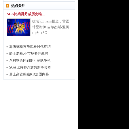
热点关注
SGA比肩乔丹成历史唯二
据名记Shams报道，雷霆
球星谢伊·吉尔杰斯-亚历
山大（SG ……
海伍德断言詹库杜时代终结
爵士老板:小市场专注赢球
八村塁合同到期引多队争抢
SGA比肩乔丹詹姆斯等传奇
勇士高管揭秘KD加盟内幕