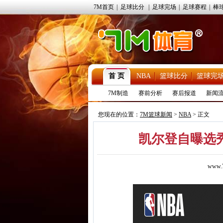
7M首页
|
足球比分
|
足球完场
|
足球赛程
|
棒
首 页
NBA
篮球比分
篮球完
7M制造
赛前分析
赛后报道
新闻
您现在的位置：
7M篮球新闻
>
NBA
> 正文
凯尔登自曝选秀
www.7