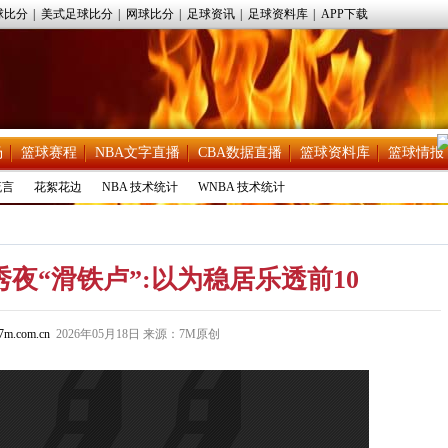
球比分
|
美式足球比分
|
网球比分
|
足球资讯
|
足球资料库
|
APP下载
场
篮球赛程
NBA文字直播
CBA数据直播
篮球资料库
篮球情报
流言
花絮花边
NBA 技术统计
WNBA 技术统计
夜“滑铁卢”:以为稳居乐透前10
m.com.cn
2026年05月18日 来源：7M原创