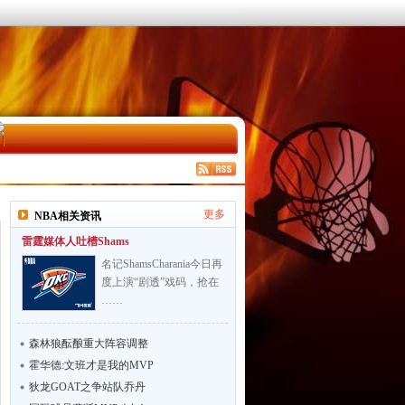
更多
NBA相关资讯
雷霆媒体人吐槽Shams
名记ShamsCharania今日再
度上演“剧透”戏码，抢在
……
森林狼酝酿重大阵容调整
霍华德:文班才是我的MVP
狄龙GOAT之争站队乔丹