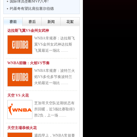
国际球员垄断MVP八年!
约基奇有望比肩拉塞尔伯德
赛前
赛后
新闻
花絮
达拉斯飞翼VS金州女武神
WNBA常规赛：达拉斯飞
翼VS金州女武神达拉斯
飞翼最近一场比 ……
WNBA前瞻：火焰VS节奏
WNBA常规赛：波特兰火
焰VS多伦多节奏波特兰
火焰最近一场比 ……
天空 VS 火花
芝加哥天空队近期状态有
所回暖，近5场比赛取得3
胜2负，上一场 ……
天空主場恭候火花
週四早上，WNBA常規賽