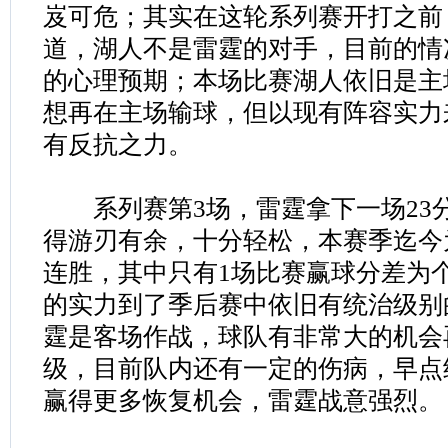
岌可危；其实在这轮系列赛开打之前
道，湖人不是雷霆的对手，目前的情
的心理预期；本场比赛湖人依旧是主
想再在主场输球，但以现有阵容实力
有反抗之力。
系列赛第3场，雷霆拿下一场23
得游刃有余，十分轻松，本赛季迄今
连胜，其中只有1场比赛赢球分差为
的实力到了季后赛中依旧有统治级别
霆是客场作战，球队有非常大的机会
级，目前队内还有一定的伤病，早点
赢得更多恢复机会，雷霆战意强烈。