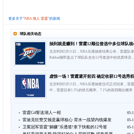
更多关于"
NBA
湖人
雷霆
"的新闻
球队相关动态
抽到就是赚到！雷霆12顺位曾选中多位球队核
北京时间5月11日，NBA乐透抽签结果公布，雷霆队拿到
Rahbar随即盘点了球队队史在12号签选中的优质球
虚惊一场！雷霆避开前四 确定收获12号选秀
北京时间5月11日，NBA乐透抽签仪式正式结束，雷
中，雷霆仅有1.5%的状元概率、7.1%的前四顺位概率
雷霆G4誓送湖人一程
05-1
雷迪克狂赞艾顿是赢球核心 背水一战望内线爆发
05-1
卫冕冠军雷霆“躺赚”乐透签!拿下快船的12号签
05-1