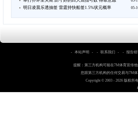
单打乔评里夫斯:防守好的白人屈指可数 得靠意愿
05-1
明日凌晨乐透抽签 雷霆持快船签1.5%状元概率
05-1
-
本站声明
- -
联系我们
- -
报告错
提醒：第三方机构可能在7M体育宣传
您跟第三方机构的任何交易与7M
Copyright © 2003 -
2026 版权所有 w