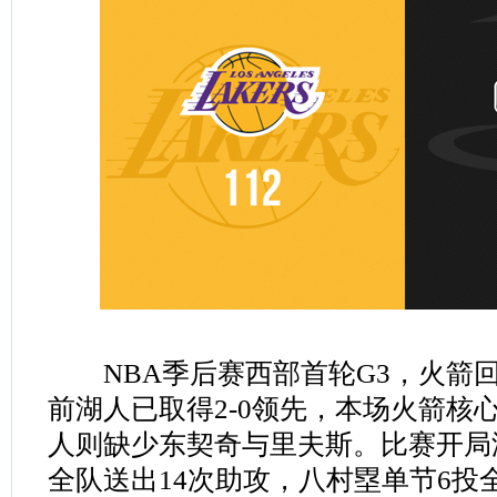
NBA季后赛西部首轮G3，火箭
前湖人已取得2-0领先，本场火箭核
人则缺少东契奇与里夫斯。比赛开局
全队送出14次助攻，八村塁单节6投