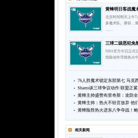
黄蜂明日客战魔
北京时间明天上午7
多魔术队。赛前，
……
三球二级恶犯免禁
NBA官方今日正式
危险动作导致热火中
76人胜魔术锁定东部第七 马克西
Shams谈三球争议动作:联盟正
黄蜂主帅盛赞布里奇斯：攻防全
黄蜂主帅：热火不轻言放弃 他
黄蜂险胜热火进东八争夺战！鲍尔
相关新闻