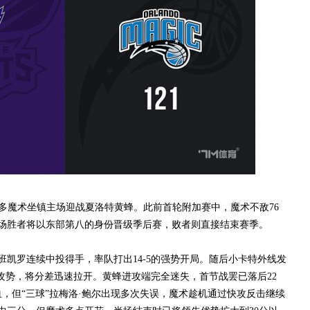
魔术坐镇主场迎战夏洛特黄蜂。此前首轮附加赛中，魔术不敌76
场胜者将以东部第八的身份晋级季后赛，败者则直接结束赛季。
罗连续中投得手，率队打出14-5的强势开局。随后小卡特外线发
的攻势，将分差迅速拉开。黄蜂进攻端完全迷失，首节战罢已落后22
，但“三球”拉梅洛·鲍尔出现多次失误，魔术趁机通过快攻反击继续