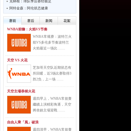
克林根：球队季后赛经验足
阿特金森：阿伦状态健康
赛前
赛后
新闻
花絮
WNBA前瞻：火焰VS节奏
WNBA常规赛：波特兰火
焰VS多伦多节奏波特兰
火焰最近一场比 ……
天空 VS 火花
芝加哥天空队近期状态有
所回暖，近5场比赛取得3
胜2负，上一场 ……
天空主場恭候火花
週四早上，WNBA常規賽
繼續上演精彩角逐，天空
將坐鎮主場迎戰 ……
自由人乘「風」破浪
週四清早，WNBA常規賽