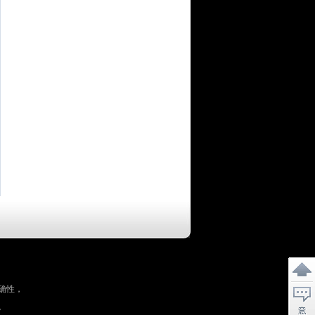
确性，
。