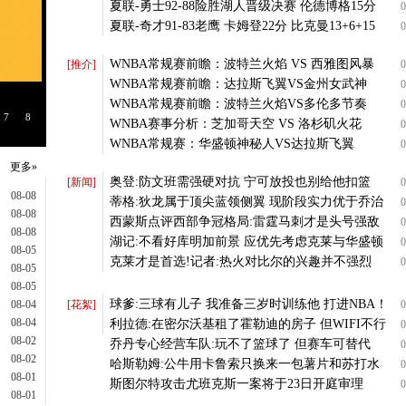
夏联-勇士92-88险胜湖人晋级决赛 伦德博格15分
0
夏联-奇才91-83老鹰 卡姆登22分 比克曼13+6+15
0
WNBA常规赛前瞻：波特兰火焰 VS 西雅图风暴
[推介]
0
WNBA常规赛前瞻：达拉斯飞翼VS金州女武神
0
WNBA常规赛前瞻：波特兰火焰VS多伦多节奏
0
7
8
WNBA赛事分析：芝加哥天空 VS 洛杉矶火花
0
WNBA常规赛：华盛顿神秘人VS达拉斯飞翼
0
更多»
奥登:防文班需强硬对抗 宁可放投也别给他扣篮
[新闻]
0
08-08
蒂格:狄龙属于顶尖蓝领侧翼 现阶段实力优于乔治
0
08-08
西蒙斯点评西部争冠格局:雷霆马刺才是头号强敌
0
08-08
湖记:不看好库明加前景 应优先考虑克莱与华盛顿
0
08-05
克莱才是首选!记者:热火对比尔的兴趣并不强烈
0
08-05
08-05
球爹:三球有儿子 我准备三岁时训练他 打进NBA！
08-04
[花絮]
0
08-04
利拉德:在密尔沃基租了霍勒迪的房子 但WIFI不行
0
08-02
乔丹专心经营车队:玩不了篮球了 但赛车可替代
0
08-02
哈斯勒姆:公牛用卡鲁索只换来一包薯片和苏打水
0
08-01
斯图尔特攻击尤班克斯一案将于23日开庭审理
0
08-01