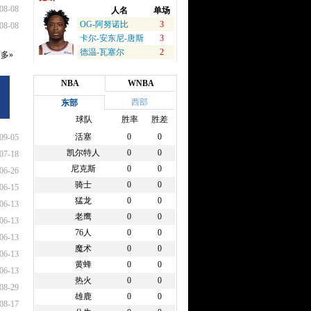
08-08
人名
单场
OG-阿努诺比
3
08-08
卡尔-安东尼-唐斯
3
德温-瓦塞尔
2
多»
NBA
WNBA
西部
东部
球队
胜率
胜差
活塞
0
0
09-05
凯尔特人
0
0
07-18
尼克斯
0
0
06-26
骑士
0
0
06-15
猛龙
0
0
06-13
老鹰
0
0
06-13
76人
0
0
06-13
魔术
0
0
06-13
黄蜂
0
0
06-13
热火
0
0
08-29
雄鹿
0
0
08-17