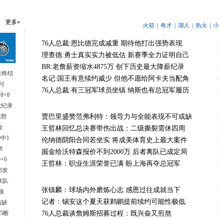
更多»
火箭
|
奇才
|
湖人
|
热火
|
小
76人总裁:恩比德完成减重 期待他打出强势表现
理查德:勇士真实实力被低估 新赛季全力证明自己
BR:老詹薪资缩水4875万 创下历史最大降薪纪录
胜终结
名记:国王有意续约威少 但他不愿给阿卡夫当配角
利
76人总裁:有三冠军球员坐镇 纳斯也有总冠军履历
8+8
尬纪录
连胜
贾巴里盛赞范弗利特：领导力与全能表现不可或缺
金
王哲林回忆总决赛带伤出战：二级撕裂需休四周
9中1
伦纳德阴阳合同若坐实 将成美体育史上最大案件
8
掘金给沃特森报价不到2000万 后者离队已成定局
+6
王哲林：职业生涯荣誉已满 盼上海再夺总冠军
助攻
联队
张镇麟：球场内外磨炼心志 感恩过往成就当下
狼
记者：锡安这个夏天获鹈鹕提前续约可能性极低
伤缺
5断
76人总裁谈詹姆斯招募过程：既兴奋又煎熬