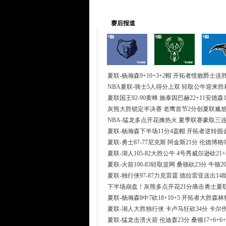
赛后报道
夏联-杨瀚森9+10+3+2帽 开拓者惜败爵士连
NBA夏联-骑士5人得分上双 轻取公牛迎来胜
夏联国王92-90黄蜂 施泰因巴赫22+11安德森1
灰熊大胜锁定半决赛 老鹰首节2分创夏联尴
NBA-猛龙多点开花擒热火 夏季联赛豪取三
夏联-杨瀚森下半场11分4盖帽 开拓者逆转掘
夏联-勇士87-77尼克斯 阿金斯21分 伦德博格
夏联-湖人105-82大胜公牛 4号秀威尔逊砍21+
夏联-火箭100-83轻取篮网 桑顿砍23分 牛顿20
夏联-独行侠97-87力克雷霆 德拉雷亚送出14
下半场崩盘！灰熊多点开花21分痛击勇士夏
夏联-杨瀚森8中7砍18+10+5 开拓者大胜森林
夏联-湖人大胜独行侠 卡卢马狂砍34分 卡尔
夏联-猛龙击溃火箭 伦迪轰23分 桑顿17+6+6+