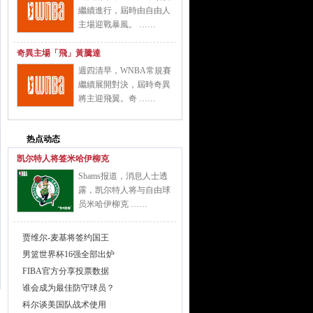
繼續進行，屆時由自由人
主場迎戰暴風。 ……
奇異主場「飛」黃騰達
週四清早，WNBA常規賽
繼續展開對決，屆時奇異
將主迎飛翼。奇 ……
热点动态
凯尔特人将签米哈伊柳克
Shams报道，消息人士透
露，凯尔特人将与自由球
员米哈伊柳克 ……
贾维尔-麦基将签约国王
男篮世界杯16强全部出炉
FIBA官方分享投票数据
谁会成为最佳防守球员？
科尔谈美国队战术使用