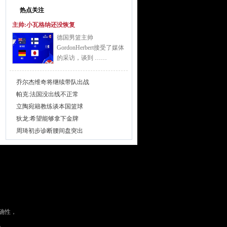
热点关注
主帅:小瓦格纳还没恢复
德国男篮主帅
GordonHerbert接受了媒体
的采访，谈到 ……
乔尔杰维奇将继续带队出战
帕克:法国没出线不正常
立陶宛籍教练谈本国篮球
狄龙:希望能够拿下金牌
周琦初步诊断腰间盘突出
确性，
。