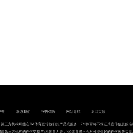
声明
- -
联系我们
- -
报告错误
- -
网站导航
- -
返回页顶
-
：第三方机构可能在7M体育宣传他们的产品或服务，7M体育将不保证其宣传信息的准
您跟第三方机构的任何交易与7M体育无关，7M体育将不会对可能引起的任何损失负责