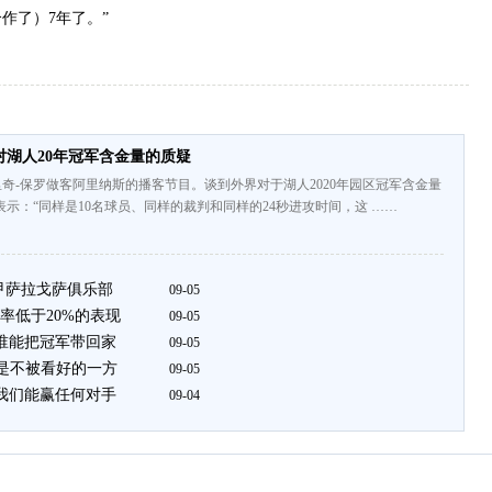
了）7年了。”
对湖人20年冠军含金量的质疑
奇-保罗做客阿里纳斯的播客节目。谈到外界对于湖人2020年园区冠军含金量
表示：“同样是10名球员、同样的裁判和同样的24秒进攻时间，这 ……
甲萨拉戈萨俱乐部
09-05
率低于20%的表现
09-05
看谁能把冠军带回家
09-05
都是不被看好的一方
09-05
信我们能赢任何对手
09-04