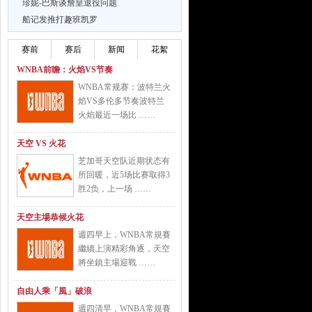
珍妮-巴斯谈詹皇退役问题
船记发推打趣班凯罗
赛前
赛后
新闻
花絮
WNBA前瞻：火焰VS节奏
WNBA常规赛：波特兰火
焰VS多伦多节奏波特兰
火焰最近一场比 ……
天空 VS 火花
芝加哥天空队近期状态有
所回暖，近5场比赛取得3
胜2负，上一场 ……
天空主場恭候火花
週四早上，WNBA常規賽
繼續上演精彩角逐，天空
將坐鎮主場迎戰 ……
自由人乘「風」破浪
週四清早，WNBA常規賽