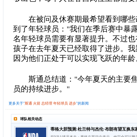
在被问及休赛期最希望看到哪些
到了年轻球员："我们在季后赛中暴
名年轻球员需要有显著提升。不过也
孩子在去年夏天已经取得了进步。我
因为他们正处于可以实现飞跃的年龄
斯通总结道："今年夏天的主要焦
员的持续进步。"
更多关于"
斯通
火箭
总经理
年轻球员
进步
"的新闻
球队相关动态
蒂格大胆预测:杜兰特与杰伦·布朗有望互换东