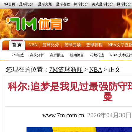
7M首页
|
足球比分
|
足球完场
|
足球赛程
|
棒球比分
|
美式足球比分
|
网球比分
首 页
NBA
篮球比分
篮球完场
篮球赛程
NBA文字直
7M制造
赛前分析
赛后报道
新闻流言
花絮花边
NBA 技术统
您现在的位置：
7M篮球新闻
>
NBA
> 正文
科尔:追梦是我见过最强防守
曼
www.7m.com.cn
2026年04月30