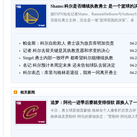
Shams:科尔是否继续执教勇士 是一个篮球的
据ESPN知名记者Shams、RamonaShelburne与Ant
否留任勇士主帅，完全是一项“篮球层面的决策”。多 
帕金斯：科尔自欺欺人 勇士该为放弃库明加负责
04-2
记者:科尔去留关键是其执教意愿和求变的决心
04-2
Siegel:勇士内部一致呼声 都希望科尔能继续执教
04-2
名记:科尔预计本周定未来 还未告知球队去留决定
04-2
科尔表态：库里与格林若退役，我将一同离开勇士
04-2
相关新闻
追梦：阿伦一进季后赛就变得很软 跟换人了
今日，勇士球星德雷蒙德·格林在个人播客栏目里点评
格林谈及贾勒特·阿伦的赛场状态：“贾勒特·阿伦踏入