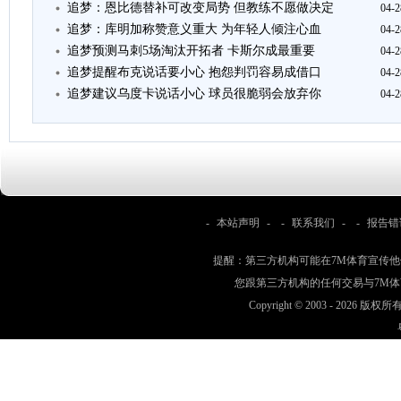
追梦：恩比德替补可改变局势 但教练不愿做决定
04-2
追梦：库明加称赞意义重大 为年轻人倾注心血
04-2
追梦预测马刺5场淘汰开拓者 卡斯尔成最重要
04-2
追梦提醒布克说话要小心 抱怨判罚容易成借口
04-2
追梦建议乌度卡说话小心 球员很脆弱会放弃你
04-2
-
本站声明
- -
联系我们
- -
报告错
提醒：第三方机构可能在7M体育宣传
您跟第三方机构的任何交易与7M
Copyright © 2003 -
2026 版权所有 w