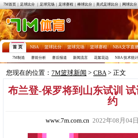
7M首页
|
足球比分
|
足球完场
|
足球赛程
|
棒球比分
|
美式足球比分
|
网球比分
首 页
NBA
篮球比分
篮球完场
篮球赛程
NBA文字直
7M制造
赛前分析
赛后报道
新闻流言
花絮花边
NBA 技术统
您现在的位置：
7M篮球新闻
>
CBA
> 正文
布兰登-保罗将到山东试训 
约
www.7m.com.cn
2022年08月04