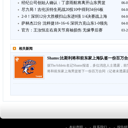
经纪公司创始人确认：丁彦雨航将离开山东男篮
06-0
尽力局！吉伦沃特生死战20投10中得到34分6板
04-0
2-0！深圳12分大胜横扫山东进8强 1/4决赛战上海
04-0
萨林杰22分 沈梓捷18+16+6 深圳力克山东1-0领先
04-0
官方：王汝恒左右肩关节肩袖损伤 无缘季后赛
03-2
相关新闻
Shams:比斯利将和前东家上海队签一份百万
据TheAthletic名记Shams报道，多位消息人士透
将和前东家上海男篮签下一份百万合同（记者未透露是
-
本站声明
- -
联系我们
- -
报告错