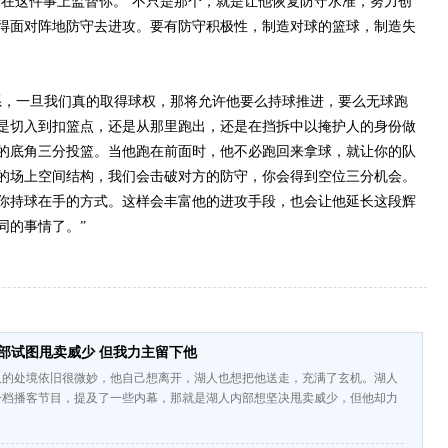
会在这件事上监督你。’不只是那个，就是让他恢复防守水准，努力创
得面对阵地防守去进攻。要有防守积极性，制造对球的篮球，制造失
，一旦我们真的取得球权，那将允许他要么持球推进，要么无球跑
是切入到扣篮点，还是从那里跑出，还是在挡拆中以掩护人的身份做
的底角三分投篮。当他跑在前面时，他不必跑回来拿球，就让你的队
的场上空间结构，我们会击破对方的防守，你会得到空位三分机会。
你持球在手的方式。这样会丰富他的进攻手段，也会让他延长这段辉
同的事情了。”
部试图甩卖威少 但我力主留下他
人的处境依旧很微妙，他自己想离开，湖人也想把他送走，充满了玄机。湖人
一档播客节目，提及了一些内幕，那就是湖人内部想坚决甩卖威少，但他却力