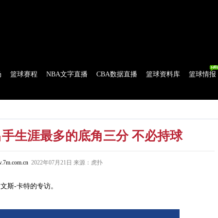
球比分
|
美式足球比分
|
网球比分
|
足球资讯
|
足球资料库
|
APP下载
场
篮球赛程
NBA文字直播
CBA数据直播
篮球资料库
篮球情报
流言
花絮花边
NBA 技术统计
WNBA 技术统计
出手生涯最多的底角三分 不必持球
.7m.com.cn
2022年07月21日 来源：虎扑
文斯-卡特的专访。