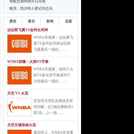
快船交易特例今日过期
帕克：凯尔特人要记住总决
赛前
赛后
新闻
花絮
达拉斯飞翼VS金州女武神
WNBA常规赛：达拉斯飞
翼VS金州女武神达拉斯
飞翼最近一场比 ……
WNBA前瞻：火焰VS节奏
WNBA常规赛：波特兰火
焰VS多伦多节奏波特兰
火焰最近一场比 ……
天空 VS 火花
芝加哥天空队近期状态有
所回暖，近5场比赛取得3
胜2负，上一场 ……
天空主場恭候火花
週四早上，WNBA常規賽