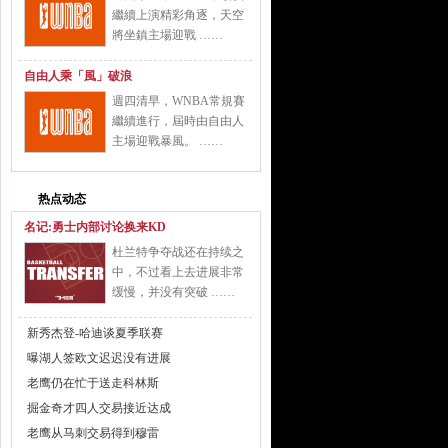
繼續上演精彩角逐，天空
將坐鎮主場迎戰 ……
自由人乘「風」破浪
週四清早，WNBA常規賽
繼續進行，屆時由自由人
主場迎戰暴風。 ……
热点动态
名记:勇士内部讨论换来KD
杜兰特争夺战还在持续之
中，不过看上去进展非常
缓慢，并没有突破 ……
新秀杰登-哈迪谈夏季联赛
曝湖人签欧文迟迟没有进展
老鹰仍在忙于送走科林斯
掘金奇才四人交易接近达成
老鹰从马刺交易得到穆雷