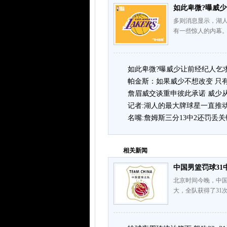
如此卑微?曝威
多则消息显示，湖
有一些惊人的内幕。据
如此卑微?曝威少让前经纪人乞
帕金斯：如果威少不想改变 只
詹眉威交谈重申彼此承诺 威少
记者:湖人的最大牌球星一直推
名嘴:詹姆斯三分13中2还罚丢
相关新闻
中国男篮罚球31
北京时间今晚，中国
大，全队获得了31