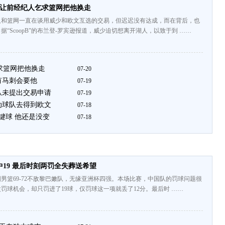
少让前经纪人乞求篮网把他换走
人和篮网一直在谈用威少和欧文互选的交易，但迟迟没有达成，而在背后，也
“ScoopB”的布兰登-罗宾逊报道，威少迫切想离开湖人，以致于到 ……
求篮网把他换走
07-20
有马刺会要他
07-19
从未提出交易申请
07-19
动球队去得到欧文
07-18
关键球 他还是没变
07-18
中19 最后时刻两罚全失葬送希望
男篮69-72不敌黎巴嫩队，无缘亚洲杯四强。本场比赛，中国队的罚球问题很
次罚球机会，却只罚进了19球，仅罚球这一项就丢了12分。最后时 ……