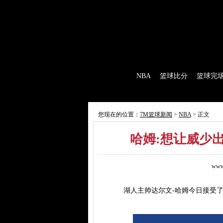
7M首页
|
足球比分
|
足球完场
|
足球赛程
|
棒
首 页
NBA
篮球比分
篮球完
7M制造
赛前分析
赛后报道
新闻
您现在的位置：
7M篮球新闻
>
NBA
> 正文
哈姆:想让威少
www
湖人主帅达尔文-哈姆今日接受了