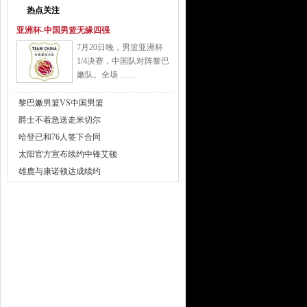
热点关注
亚洲杯-中国男篮无缘四强
7月20日晚，男篮亚洲杯
1/4决赛，中国队对阵黎巴
嫩队。全场 ……
黎巴嫩男篮VS中国男篮
爵士不着急送走米切尔
哈登已和76人签下合同
太阳官方宣布续约中锋艾顿
雄鹿与康诺顿达成续约