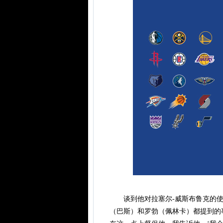
谈到他对拉塞尔-威斯布鲁克的使用
（巴斯）和罗勃（佩林卡）都提到的