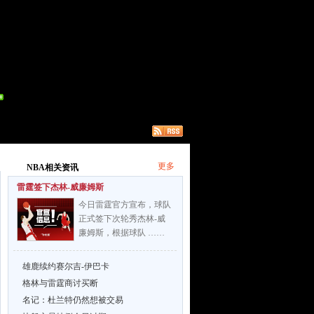
更多
NBA相关资讯
雷霆签下杰林-威廉姆斯
今日雷霆官方宣布，球队
正式签下次轮秀杰林-威
廉姆斯，根据球队 ……
雄鹿续约赛尔吉-伊巴卡
格林与雷霆商讨买断
名记：杜兰特仍然想被交易