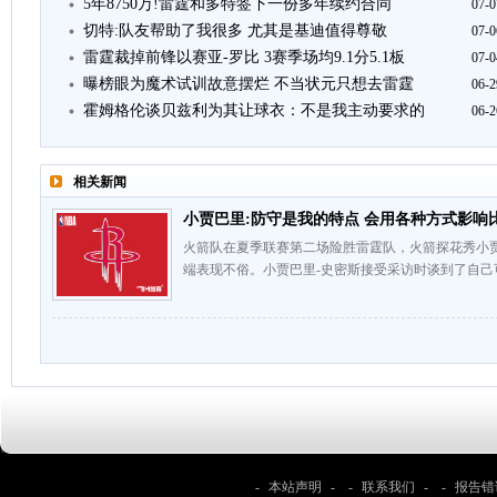
5年8750万!雷霆和多特签下一份多年续约合同
07-0
切特:队友帮助了我很多 尤其是基迪值得尊敬
07-0
雷霆裁掉前锋以赛亚-罗比 3赛季场均9.1分5.1板
07-0
曝榜眼为魔术试训故意摆烂 不当状元只想去雷霆
06-2
霍姆格伦谈贝兹利为其让球衣：不是我主动要求的
06-2
相关新闻
小贾巴里:防守是我的特点 会用各种方式影响
火箭队在夏季联赛第二场险胜雷霆队，火箭探花秀小贾
端表现不俗。小贾巴里-史密斯接受采访时谈到了自己
-
本站声明
- -
联系我们
- -
报告错