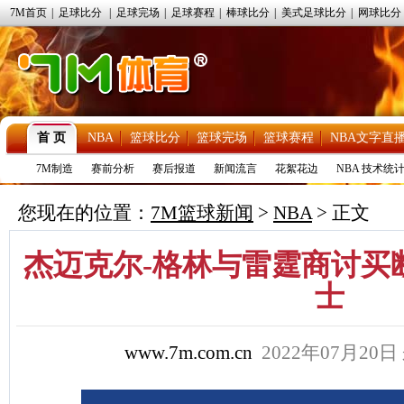
7M首页
|
足球比分
|
足球完场
|
足球赛程
|
棒球比分
|
美式足球比分
|
网球比分
首 页
NBA
篮球比分
篮球完场
篮球赛程
NBA文字直
7M制造
赛前分析
赛后报道
新闻流言
花絮花边
NBA 技术统
您现在的位置：
7M篮球新闻
>
NBA
> 正文
杰迈克尔-格林与雷霆商讨买
士
www.7m.com.cn
2022年07月20日