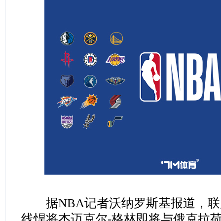
据NBA记者沃纳罗斯基报道，联
线悍将杰迈克尔-格林即将与俄克拉