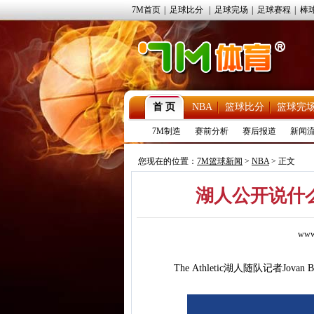
7M首页
|
足球比分
|
足球完场
|
足球赛程
|
棒
首 页
NBA
篮球比分
篮球完
7M制造
赛前分析
赛后报道
新闻
您现在的位置：
7M篮球新闻
>
NBA
> 正文
湖人公开说什
www
The Athletic湖人随队记者Jo