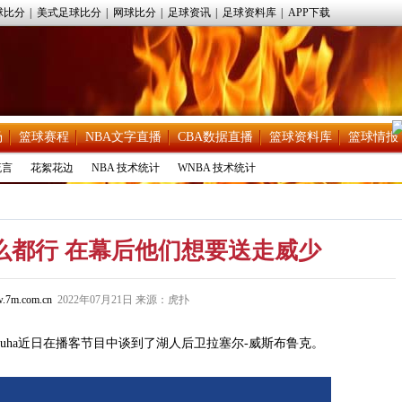
球比分
|
美式足球比分
|
网球比分
|
足球资讯
|
足球资料库
|
APP下载
场
篮球赛程
NBA文字直播
CBA数据直播
篮球资料库
篮球情报
流言
花絮花边
NBA 技术统计
WNBA 技术统计
么都行 在幕后他们想要送走威少
.7m.com.cn
2022年07月21日 来源：虎扑
van Buha近日在播客节目中谈到了湖人后卫拉塞尔-威斯布鲁克。