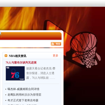
更多
NBA相关资讯
76人与塞布尔谈判无进展
据露天看台记者杰克-费
舍尔报道，消息人士透
露，76人与球队前 ……
曝杰林-威廉姆斯合同详情
老鹰队聘用科沃尔为管理层
奇才正式签下老将吉布森