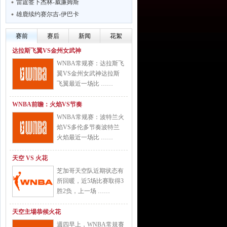
雷霆签下杰林-威廉姆斯
雄鹿续约赛尔吉-伊巴卡
赛前
赛后
新闻
花絮
达拉斯飞翼VS金州女武神
WNBA常规赛：达拉斯飞
翼VS金州女武神达拉斯
飞翼最近一场比 ……
WNBA前瞻：火焰VS节奏
WNBA常规赛：波特兰火
焰VS多伦多节奏波特兰
火焰最近一场比 ……
天空 VS 火花
芝加哥天空队近期状态有
所回暖，近5场比赛取得3
胜2负，上一场 ……
天空主場恭候火花
週四早上，WNBA常規賽