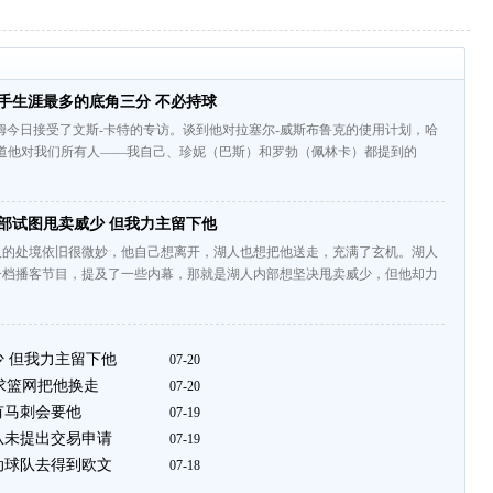
手生涯最多的底角三分 不必持球
姆今日接受了文斯-卡特的专访。谈到他对拉塞尔-威斯布鲁克的使用计划，哈
知道他对我们所有人——我自己、珍妮（巴斯）和罗勃（佩林卡）都提到的
部试图甩卖威少 但我力主留下他
人的处境依旧很微妙，他自己想离开，湖人也想把他送走，充满了玄机。湖人
一档播客节目，提及了一些内幕，那就是湖人内部想坚决甩卖威少，但他却力
少 但我力主留下他
07-20
求篮网把他换走
07-20
有马刺会要他
07-19
从未提出交易申请
07-19
动球队去得到欧文
07-18