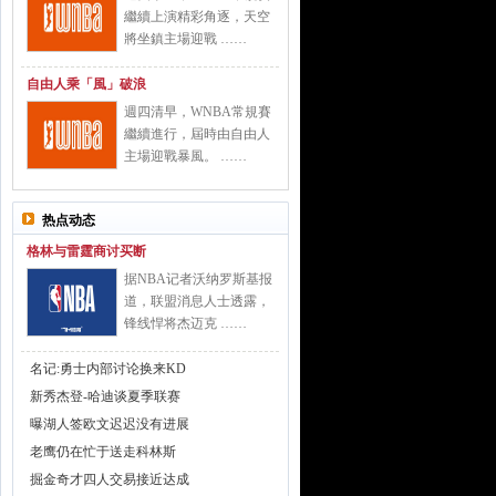
繼續上演精彩角逐，天空
將坐鎮主場迎戰 ……
自由人乘「風」破浪
週四清早，WNBA常規賽
繼續進行，屆時由自由人
主場迎戰暴風。 ……
热点动态
格林与雷霆商讨买断
据NBA记者沃纳罗斯基报
道，联盟消息人士透露，
锋线悍将杰迈克 ……
名记:勇士内部讨论换来KD
新秀杰登-哈迪谈夏季联赛
曝湖人签欧文迟迟没有进展
老鹰仍在忙于送走科林斯
掘金奇才四人交易接近达成