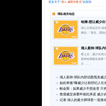
更多关于"
湖人
威斯布鲁克
"的新闻
球队相关动态
哈姆:想让威少出
湖人主帅达尔文-哈
姆说：“首先，我
……
湖人新帅:球队内
看上去，威少在湖
新帅哈姆最近做客
主 ……
湖人新帅:球队内部试图甩卖威
如此卑微?曝威少让前经纪人乞
帕金斯：如果威少不想改变 只
詹眉威交谈重申彼此承诺 威少
记者:湖人的最大牌球星一直推