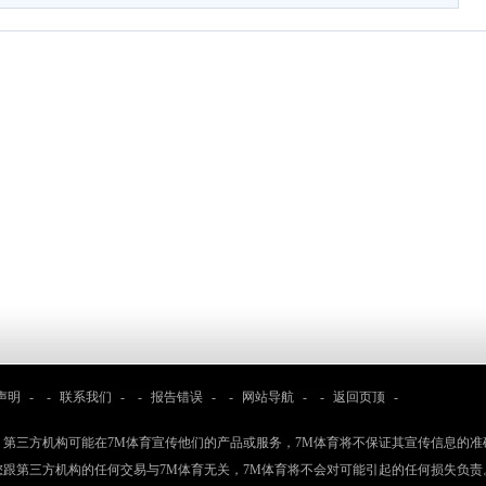
声明
- -
联系我们
- -
报告错误
- -
网站导航
- -
返回页顶
-
：第三方机构可能在7M体育宣传他们的产品或服务，7M体育将不保证其宣传信息的准
您跟第三方机构的任何交易与7M体育无关，7M体育将不会对可能引起的任何损失负责