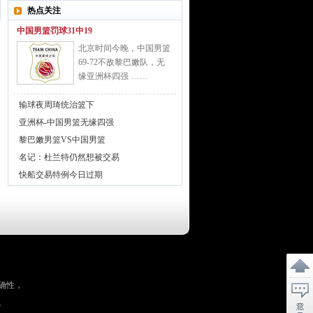
热点关注
中国男篮罚球31中19
北京时间今晚，中国男篮
69-72不敌黎巴嫩队，无
缘亚洲杯四强 ……
输球夜周琦统治篮下
亚洲杯-中国男篮无缘四强
黎巴嫩男篮VS中国男篮
名记：杜兰特仍然想被交易
快船交易特例今日过期
确性，
。