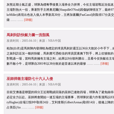
灰熊近期士氣正盛，球隊為穩奪季後賽入場券全力拼博，今仗主場迎戰近況低迷
主場對熱火一役，乘著對手主將奧尼爾(ShaquilleO'Neal)因傷缺陣情況下，最
keMiller)表現出色攻入個人本季新高30分，主將加素爾(PauGasol)則取得17分及
薩 …… ……
[详细]
馬刺到訪快艇力圖一洗頹風
发表时间：2005-04-10 | 来源：NBA中国
柏加(白衣)是馬刺陣內發揮較為穩定的球員馬刺於週五以36分大敗於小牛手下
之旅到訪近況一般的快艇，馬刺應可憑較佳的球員質素擒下對手，將上仗慘敗的
對戰過一場，當時馬刺擁有主場之利，結果以9分順利勝出，且看今仗快艇在主場能
數不敵小牛，是球隊自2001年以38分敗於超音速以來的最慘 …… ……
[详细]
巫師捍衛主場防七十六人入侵
发表时间：2005-04-10 | 来源：NBA中国
目前艾佛遜是聯盟的得分王近期戰績回落的巫師已連敗四場，球隊為了避免錄得
必定全力以赴。巫師將會開始一連五場的主場賽事，而球隊於週六作客溜馬以83比
ryHughes)全場22投8中取得24分，艾利拿斯(GilbertArenas)取得14分，後備上
占美臣(An …… ……
[详细]