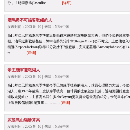
分，主將李察遜(JasonRic …… ……
[详细]
溜馬勇不可擋誓取紐約人
发表时间：2005-04-10 | 来源：NBA中国
高比拜仁已開始為來季準備近期錄得六連勝的溜馬狀態大勇，他們今仗將於主場
觀。溜馬近期戰績甚佳，陣中老將列治米拿(ReggieMiller)功不可沒。上仗他攻
積遜(StephenJackson)取得17分及搶下7個籃板，安東尼莊遜(AnthonyJohns
m …… ……
[详细]
帝王殘軍迎戰湖人
发表时间：2005-04-10 | 来源：NBA中国
高比拜仁已開始為來季準備今季已無緣季後賽的湖人，球員心理壓力大減，今仗作
湖人，繼1976年後第二度缺席季後賽，但球員的士氣並無低落，近期更開始產生化
連敗走勢終止，主將高比拜仁(KobeBryant)更取得全場最高的42分，卡朗畢拿(Car
上週曾因傷缺陣1場賽事 …… ……
[详细]
灰熊戰山貓勝算高
发表时间：2005-04-10 | 来源：NBA中国