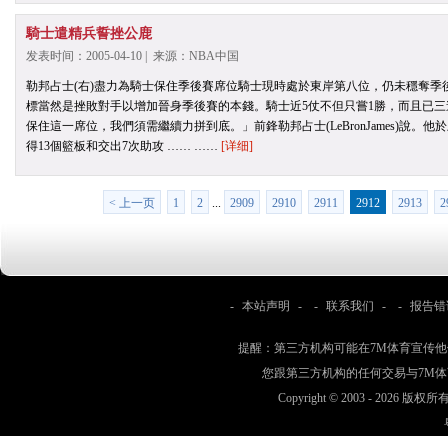
騎士遣精兵誓挫公鹿
发表时间：2005-04-10 | 来源：NBA中国
勒邦占士(右)盡力為騎士保住季後賽席位騎士現時處於東岸第八位，仍未穩奪季
標當然是挫敗對手以增加晉身季後賽的本錢。騎士近5仗不但只嘗1勝，而且已
保住這一席位，我們須需繼續力拼到底。」前鋒勒邦占士(LeBronJames)說。他於上仗對j
得13個籃板和交出7次助攻 …… ……
[详细]
< 上一页
1
2
...
2909
2910
2911
2912
2913
2
-
本站声明
- -
联系我们
- -
报告错
提醒：第三方机构可能在7M体育宣传
您跟第三方机构的任何交易与7M
Copyright © 2003 -
2026 版权所有 w