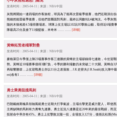
小牛灰熊相遇惡鬥難免
发表时间：2005-04-11 | 来源：NBA中国
灰熊將開始一連四場的作客旅程，球員為了能再次晉級季後賽，他們近期演出份
熊雖然能晉級季後賽，但他們首圈面對馬刺，最終以局數0比4被淘汰。今季灰熊表
隨的木狼相差4.5場得勝場差。球隊上仗主場以102比95擊敗山貓，取得近6場賽事的第5
隊最高25分及搶下11個籃板，米奇米 …… ……
[详细]
黃蜂拓荒者殘軍對壘
发表时间：2005-04-11 | 来源：NBA中国
麥格萊亞今季僅上陣23場賽事作客三連勝的黃蜂於主場卻錄得七連敗，今仗迎
勢。黃蜂近10場賽事僅得3勝7負，今季的勝利場數仍未突破二十大關。黃蜂自3月1
再敲響勝鼓，上仗迎戰勇士亦以11分之差落敗，J.R.史密夫(J.R.Smith)攻入陣中最高的1
est)各有1 …… ……
[详细]
勇士乘勇阻擋馬刺
发表时间：2005-04-11 | 来源：NBA中国
巴朗戴維斯極具領袖風範勇士近期大打爭氣波，主場出擊更是威力驚人，即使西
主將缺陣的馬刺有力勇奪九連勝。勇士近況八連勝是近20年來的最佳戰績，而且近1
投射命中率亦有45%。勇士上仗擊敗太陽一役，全場攻入127分，後衛比杜斯(Mickae