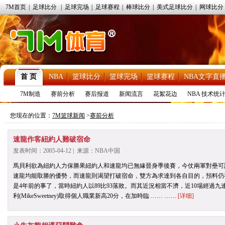
7M首页
|
足球比分
|
足球完场
|
足球赛程
|
棒球比分
|
美式足球比分
|
网球比分
首 页
NBA
篮球比分
篮球完场
篮球赛程
NBA文字直
7M制造
赛前分析
赛后报道
新闻流言
花絮花边
NBA 技术统
您现在的位置：
7M篮球新闻
>
赛前分析
速龍作客紐約人難破宿命
发表时间：2005-04-12 | 来源：NBA中国
馬貝利欲為紐約人力保勝果紐約人和速龍均已無緣晉身季後賽，今仗兩軍對壘可
速龍均能取勝的優勢，而速龍則渴望打破宿命，雙方為求達到各自目的，預料仍
是4年前的事了，當時紐約人以89比93落敗。而其近況相當不濟，近10場經過
利(MikeSweetney)取得個人職業新高20分，在加時臨 …… ……
[详细]