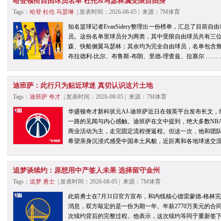
哈登领衔自由球员名单 杜伦&马瑟林属受限自由身
Tags：
哈登
杜伦
马瑟琳
| 发表时间：2026-08-05 | 来源：7M体育
知名篮球记者EvanSidery整理出一份榜单，汇总了目
员。这份名单里球员分为两类，其中受限自由球员共有三位
森、快船侧翼马瑟林；其余均为完全自由球员，名单包含詹
布拉德利-比尔、布鲁斯-布朗、里德-理查兹、拉塞尔 ……
迪班萨：此行只为贴近球迷 真切认识这片土地
Tags：
迪班萨
奇才
| 发表时间：2026-08-05 | 来源：7M体育
华盛顿奇才新科状元AJ-迪班萨近日在领英平台发布长文
一路的见闻与内心感触。迪班萨在文中提到，绝大多数NB
商业活动为主，走完固定流程便返程。但这一次，他和团
希望亲身沉浸式感受中国本土风貌，近距离和各地球迷交流
追梦谈续约：原想用中产签人未果 选择留守金州
Tags：
追梦
勇士
| 发表时间：2026-08-05 | 来源：7M体育
此前勇士在7月31日官方宣布，和内线核心德雷蒙德-格林完成
消息，双方敲定的是一份为期一年、年薪2770万美元的
次续约背后的完整过程。他表示，这次续约等同于重新签