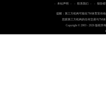
-
本站声明
- -
联系我们
- -
报告错
提醒：第三方机构可能在7M体育宣传
您跟第三方机构的任何交易与7M
Copyright © 2003 -
2026 版权所有 w