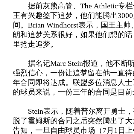
据前灰熊高管、The Athletic
王有兴趣签下追梦，他们能腾出300
间。Brian Windhorst表示，国
朗和追梦关系很好，如果他们想的话
里抢走追梦。
据名记Marc Stein报道，他不
强烈信心，一份让追梦留在他一直待
年合同即将达成。联盟多位消息人士
的球员来说，一份三年的合同是目前
Stein表示，随着普尔离开勇士
脱了霍姆斯的合同之后突然腾出了大量薪
告知，一旦自由球员市场（7月1日上