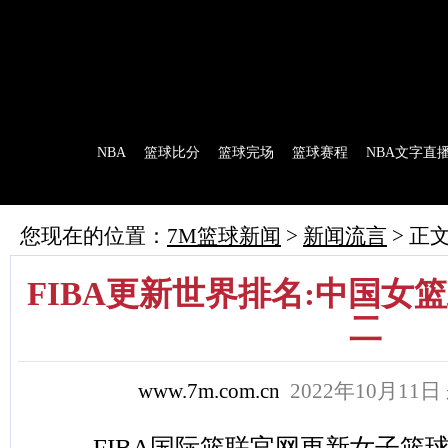
7M首页
|
足球比分
|
足球完场
|
足球赛程
|
棒球比分
|
美式足球比分
|
网球比分
首 页
NBA
篮球比分
篮球完场
篮球赛程
NBA文字直
7M制造
赛前分析
赛后报道
新闻流言
花絮花边
NBA 技术统
您现在的位置：
7M篮球新闻
>
新闻流言
> 正
FIBA更新世界排名:中国女
二
www.7m.com.cn
2022年10月11日
FIBA国际篮联官网更新女子篮球