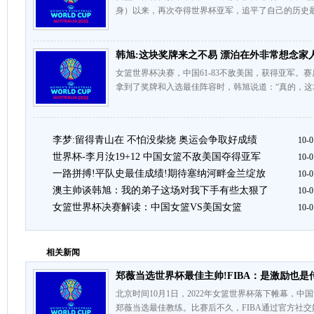
身）以来，再次夺得世界杯亚军，追平了自己的历史最
韩旭:这块奖牌来之不易 漂泊在外非常想念家
女篮世界杯决赛，中国61-83不敌美国，获得亚军。
拿到了奖牌和入选最佳阵容时，韩旭说道：“真的，这
李梦:留得青山在 不怕没柴烧 奥运会争取好成绩
10-0
世界杯-李月汝19+12 中国女篮不敌美国夺得亚军
10-0
一路拼搏!平队史最佳成绩!期待塞纳河畔金兰绽放
10-0
澳主帅谈韩旭：我的弟子这场对我下手有些太狠了
10-0
女篮世界杯决赛解读：中国女篮VS美国女篮
10-0
相关新闻
郑薇当选世界杯最佳主帅!FIBA：是激励也是
北京时间10月1日，2022年女篮世界杯落下帷幕，
郑薇当选最佳教练。比赛后不久，FIBA通过官方社交