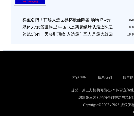
实至名归！韩旭入选世界杯最佳阵容 场均12.4分
10-0
媒体人:女篮世界里 中国队是离超级球队最近队伍
10-0
韩旭:总有一天会到顶峰 入选最佳五人是最大鼓励
10-0
-
本站声明
- -
联系我们
- -
报告错
提醒：第三方机构可能在7M体育宣传
您跟第三方机构的任何交易与7M
Copyright © 2003 -
2026 版权所有 w