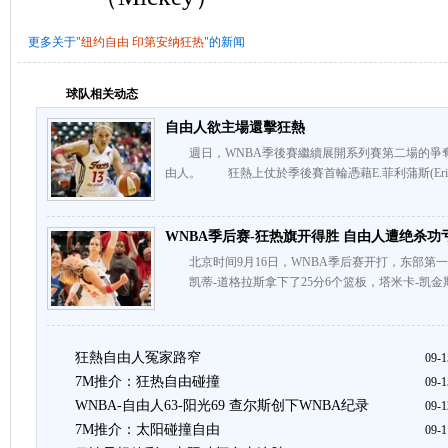
更多关于"
纽约自由
印第安纳狂热
"的新闻
球队相关动态
自由人欲主場還擊狂熱
週日，WNBA季後賽繼續展開系列賽第二場的爭
由人。 狂熱上仗於季後賽首輪憑藉E.菲利蒲斯(Erin Phi
WNBA季后赛-狂热旗开得胜 自由人遭绝杀功
北京时间9月16日，WNBA季后赛开打，东部第一的
凯蒂-道格拉斯拿下了25分6个篮板，塔米卡-凯金斯
狂熱自由人冤家路窄
09-1
7M推介：狂热自由碰撞
09-1
WNBA-自由人63-阳光69 查尔斯创下WNBA纪录
09-1
7M推介：太阳碰撞自由
09-1