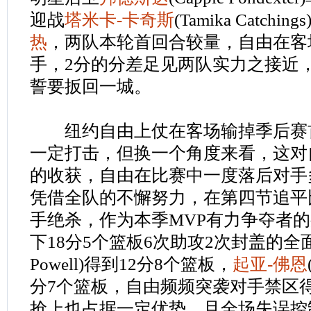
迎战
塔米卡-卡奇斯
(Tamika Catchin
热
，两队本轮首回合较量，自由在客
手，2分的分差足见两队实力之接近
誓要扳回一城。
纽约自由上仗在客场输掉季后赛
一定打击，但换一个角度来看，这对
的收获，自由在比赛中一度落后对手
凭借全队的不懈努力，在第四节追平
手绝杀，作为本季MVP有力争夺者
下18分5个篮板6次助攻2次封盖的全
Powell)得到12分8个篮板，
起亚-佛恩
分7个篮板，自由频频突袭对手禁区
抢上也占据一定优势，且全场失误控