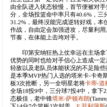
由全队进入状态较慢，首节便被对手打
分，全场投篮命中率只有40.6%，
31.2%，最终没能完成逆转好戏，
作战，自由定会加强进攻，尽量利用
节奏，在体能上击垮对手。
印第安纳狂热上仗幸运在主场拿
优势的同时也给对手信心上造成一定
轻敌以及老队员体能状况的不足险些
是本季MVP热门人选的塔米卡-卡奇斯
板3次抢断，另一全明星老将
卡蒂-道
全场18投9中，三分球7投4中，拿下
态极佳，老中锋
塔米-萨顿布朗
(Tamm
下14分7个篮板2次封盖，
E.菲利蒲斯