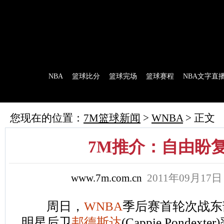
7M首页
|
足球比分
|
足球完场
|
足球赛程
|
棒球比分
|
美式足球比分
|
网球比分
首 页
NBA
篮球比分
篮球完场
篮球赛程
NBA文字直
7M制造
赛前分析
赛后报道
新闻流言
花絮花边
NBA 技术统
您现在的位置：
7M篮球新闻
>
WNBA
> 正文
7M推介：自由盼
www.7m.com.cn
2011年09月17
周日，
WNBA
季后赛首轮次战东
明星后卫
邦德斯达
(Cappie Pondext