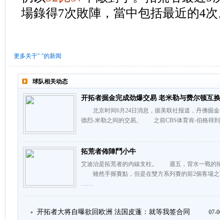
場錄得7次敗陣，當中包括最近的4次
更多关于"
"的新闻
球队相关动态
开拓者掘金完成劲爆交易 老米勒与费尔顿互
北京时间6月24日消息，据美联社报道，丹佛掘金
德烈-米勒之间的交易。 之前CBS体育肯-伯格得到
拓荒者佈陣鬥小牛
艾迪治是拓荒者的內線支柱。 週五，背水一戰的拓
雖然手握賽點，但是在雙方系列賽的前2個客場之
……
开拓者大将自曝欲回欧洲 法国皮蓬：就等我签合同
07-0