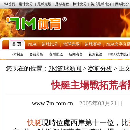
7M首页
|
足球比分
|
足球完场
|
足球赛程
|
棒球比分
|
美式足球比分
|
网球比分
首 页
NBA
篮球比分
篮球完场
篮球赛程
NBA文字直
7M制造
赛前分析
赛后报道
新闻流言
花絮花边
NBA 技术统
您现在的位置：
7M篮球新闻
>
赛前分析
> 正
快艇主場戰拓荒
www.7m.com.cn
2005年03月21
快艇
現時位處西岸第十一位，比