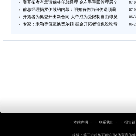
曝开拓者有意请穆林任总经理 金左手重回管理层？
07-0
前总经理揭罗伊续约内幕：明知有伤为何仍送顶薪
07-0
开拓者为奥登开出新合同 大帝成为受限制自由球员
06-3
专家：米勒等值互换费尔顿 掘金开拓者谁也没吃亏
06-2
-
本站声明
- -
联系我们
- -
报告错
提醒：第三方机构可能在7M体育宣传