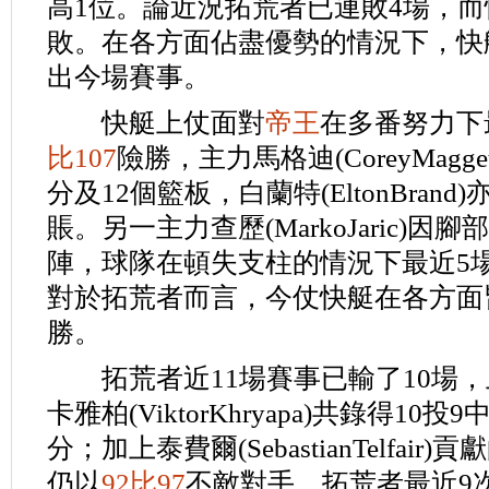
高1位。論近況拓荒者已連敗4場，而
敗。在各方面佔盡優勢的情況下，快
出今場賽事。
快艇上仗面對
帝王
在多番努力下
比107
險勝，主力馬格迪(CoreyMagget
分及12個籃板，白蘭特(EltonBrand)
賬。另一主力查歷(MarkoJaric)因
陣，球隊在頓失支柱的情況下最近5
對於拓荒者而言，今仗快艇在各方面
勝。
拓荒者近11場賽事已輸了10場，
卡雅柏(ViktorKhryapa)共錄得10
分；加上泰費爾(SebastianTelfai
仍以
92比97
不敵對手。拓荒者最近9