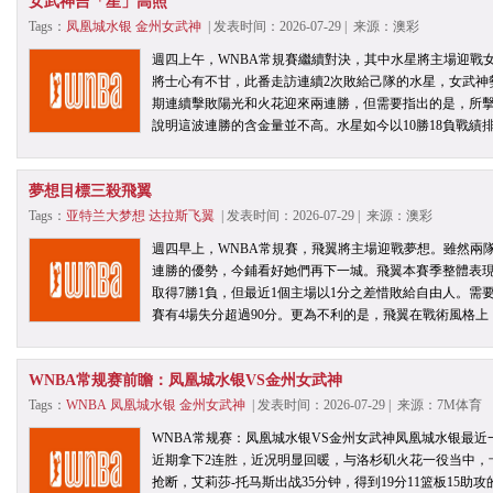
女武神吉「星」高照
Tags：
凤凰城水银
金州女武神
| 发表时间：2026-07-29 | 来源：澳彩
週四上午，WNBA常規賽繼續對決，其中水星將主場迎戰
將士心有不甘，此番走訪連續2次敗給己隊的水星，女武神
期連續擊敗陽光和火花迎來兩連勝，但需要指出的是，所
說明這波連勝的含金量並不高。水星如今以10勝18負戰績
夢想目標三殺飛翼
Tags：
亚特兰大梦想
达拉斯飞翼
| 发表时间：2026-07-29 | 来源：澳彩
週四早上，WNBA常規賽，飛翼將主場迎戰夢想。雖然兩
連勝的優勢，今鋪看好她們再下一城。飛翼本賽季整體表現不
取得7勝1負，但最近1個主場以1分之差惜敗給自由人。需
賽有4場失分超過90分。更為不利的是，飛翼在戰術風格上
WNBA常规赛前瞻：凤凰城水银VS金州女武神
Tags：
WNBA
凤凰城水银
金州女武神
| 发表时间：2026-07-29 | 来源：7M体育
WNBA常规赛：凤凰城水银VS金州女武神凤凰城水银最近一
近期拿下2连胜，近况明显回暖，与洛杉矶火花一役当中，卡莉
抢断，艾莉莎-托马斯出战35分钟，得到19分11篮板15