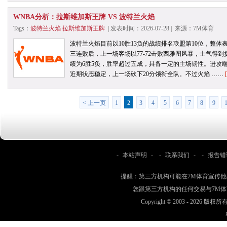
WNBA分析：拉斯维加斯王牌 VS 波特兰火焰
Tags：
波特兰火焰
拉斯维加斯王牌
| 发表时间：2026-07-28 | 来源：7M体育
波特兰火焰目前以10胜13负的战绩排名联盟第10位，整
三连败后，上一场客场以77-72击败西雅图风暴，士气得
绩为6胜5负，胜率超过五成，具备一定的主场韧性。进攻端
近期状态稳定，上一场砍下20分领衔全队。不过火焰 ……
< 上一页
1
2
3
4
5
6
7
8
9
-
本站声明
- -
联系我们
- -
报告错
提醒：第三方机构可能在7M体育宣传
您跟第三方机构的任何交易与7M
Copyright © 2003 -
2026 版权所有 w