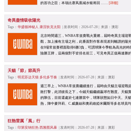
的首功之臣；本场比赛凤凰城水银将回 ……
[详细]
奇異盡情吸收陽光
Tags：
华盛顿神秘人
康涅狄克太阳
| 发表时间：2026-07-28 | 来源：澳彩
北京時間週三，WNBA常規賽戰火重燃，屆時奇異主場迎
觀，加上擁有主場之利，此番面對作客表現差到離譜的陽光
在9場常規賽裡面取得6勝3負，可謂球隊今季較為高光的時
險勝王牌，這兩個對手皆排名前三，可見奇異正值兩連勝的
天貓「節」節高升
Tags：
明尼苏达天猫
多伦多节奏
| 发表时间：2026-07-28 | 来源：澳彩
週三早上，WNBA常規賽繼續進行，屆時由天貓主場迎戰
敗打擊，此消彼長之下，今鋪天貓繼續贏球冇難度。天貓實
的隊伍，目前還處於七連勝當中，球隊狀態如日中天。天貓賽
熱，陣中麥拜莉、C.威廉絲和奧莉維婭米爾斯等多名球員均
狂熱雷厲「風」行
Tags：
印第安纳狂热
西雅图风暴
| 发表时间：2026-07-28 | 来源：澳彩