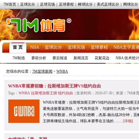
7M首页
|
足球比分
|
足球完场
|
足球赛程
|
棒球比分
|
美式足球比分
|
网球比分
首 页
NBA
篮球比分
篮球完场
篮球赛程
NBA文字直
7M制造
赛前分析
赛后报道
新闻流言
花絮花边
NBA 技术统
您现在的位置：
7M篮球新闻
>
WNBA
WNBA常规赛前瞻：拉斯维加斯王牌VS纽约自由
Tags：
WNBA
拉斯维加斯王牌
纽约自由
| 发表时间：2026-07-30 | 来源：7M体
WNBA常规赛：拉斯维加斯王牌VS纽约自由拉斯维加斯王牌
避免连败重返胜轨，士气有所提升，与波特兰火焰一役当中，
大号两双数据，外加4助攻2抢断，杰基-杨出战28分钟，贡
王牌将继续主场作战，球队本赛季在主场的 ……
[详细]