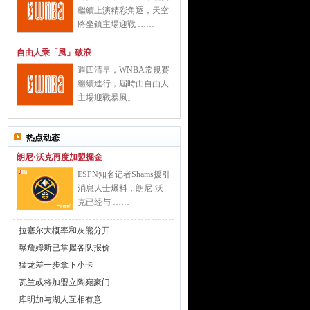
繼續上演精彩角逐，天空
將坐鎮主場迎戰 ……
自由人乘「風」破浪
週四清早，WNBA常規賽
繼續進行，屆時由自由人
主場迎戰暴風。 ……
热点动态
朗尼·沃克再度加盟掘金
ESPN知名记者Shams援引
消息人士爆料，朗尼·沃
克已经与 ……
拉塞尔大概率和灰熊分开
曝詹姆斯已掌握各队报价
猛龙差一步拿下小卡
瓦兰或将加盟立陶宛豪门
库明加与湖人互相有意