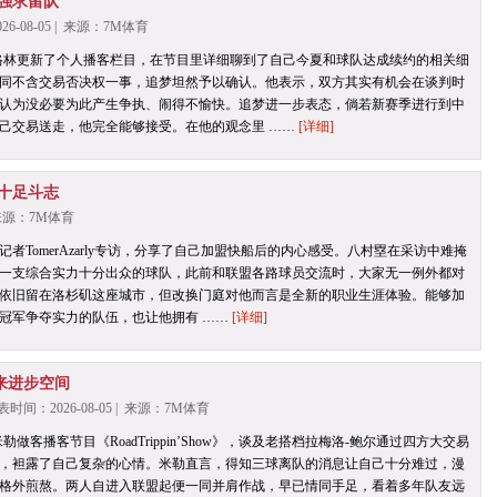
强求留队
6-08-05 | 来源：7M体育
格林更新了个人播客栏目，在节目里详细聊到了自己今夏和球队达成续约的相关细
同不含交易否决权一事，追梦坦然予以确认。他表示，双方其实有机会在谈判时
认为没必要为此产生争执、闹得不愉快。追梦进一步表态，倘若新赛季进行到中
己交易送走，他完全能够接受。在他的观念里 ……
[详细]
十足斗志
| 来源：7M体育
者TomerAzarly专访，分享了自己加盟快船后的内心感受。八村塁在采访中难掩
一支综合实力十分出众的球队，此前和联盟各路球员交流时，大家无一例外都对
依旧留在洛杉矶这座城市，但改换门庭对他而言是全新的职业生涯体验。能够加
冠军争夺实力的队伍，也让他拥有 ……
[详细]
来进步空间
表时间：2026-08-05 | 来源：7M体育
做客播客节目《RoadTrippin’Show》，谈及老搭档拉梅洛-鲍尔通过四方大交易
，袒露了自己复杂的心情。米勒直言，得知三球离队的消息让自己十分难过，漫
格外煎熬。两人自进入联盟起便一同并肩作战，早已情同手足，看着多年队友远