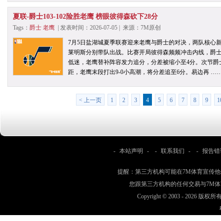
夏联-爵士103-102险胜老鹰 榜眼彼得森砍下28分
Tags：
爵士
老鹰
| 发表时间：2026-07-05 | 来源：7M原创
7月5日盐湖城夏季联赛迎来老鹰与爵士的对决，两队核心
莱明斯分别带队出战。比赛开局彼得森频频冲击内线，爵士迅
低迷，老鹰替补阵容发力追分，分差被缩小至4分。次节爵士
距，老鹰末段打出9-0小高潮，将分差追至6分。易边再 …
< 上一页
1
2
3
4
5
6
7
8
9
1
-
本站声明
- -
联系我们
- -
报告错
提醒：第三方机构可能在7M体育宣传
您跟第三方机构的任何交易与7M
Copyright © 2003 -
2026 版权所有 w