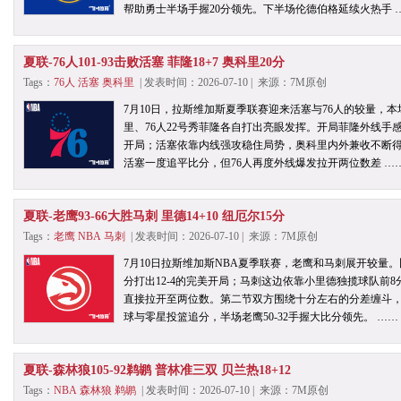
帮助勇士半场手握20分领先。下半场伦德伯格延续火热手 
夏联-76人101-93击败活塞 菲隆18+7 奥科里20分
Tags：
76人
活塞
奥科里
| 发表时间：2026-07-10 | 来源：7M原创
7月10日，拉斯维加斯夏季联赛迎来活塞与76人的较量，
里、76人22号秀菲隆各自打出亮眼发挥。开局菲隆外线手感
开局；活塞依靠内线强攻稳住局势，奥科里内外兼收不断得
活塞一度追平比分，但76人再度外线爆发拉开两位数差 …
夏联-老鹰93-66大胜马刺 里德14+10 纽厄尔15分
Tags：
老鹰
NBA
马刺
| 发表时间：2026-07-10 | 来源：7M原创
7月10日拉斯维加斯NBA夏季联赛，老鹰和马刺展开较量
分打出12-4的完美开局；马刺这边依靠小里德独揽球队前8
直接拉开至两位数。第二节双方围绕十分左右的分差缠斗
球与零星投篮追分，半场老鹰50-32手握大比分领先。 ……
夏联-森林狼105-92鹈鹕 普林准三双 贝兰热18+12
Tags：
NBA
森林狼
鹈鹕
| 发表时间：2026-07-10 | 来源：7M原创