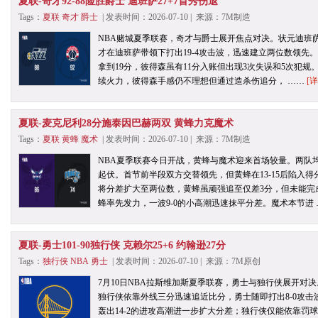
夏联-奇才92-88险胜爵士 迪班萨27+7首秀伤退
Tags：
夏联
奇才
爵士
| 发表时间：2026-07-10 | 来源：7M制造
NBA赌城夏季联赛，奇才与爵士展开焦点对决。状元迪班
才在迪班萨带领下打出19-4攻击波，迅速建立两位数领先。
拿到19分，彼得森虽有11分入账但出现3次失误和5次犯规
续火力，彼得森手感仍不理想但通过造杀伤追分， ……
[详
夏联-麦克尼利28分施泰因巴赫两双 黄蜂力克魔术
Tags：
夏联
黄蜂
魔术
| 发表时间：2026-07-10 | 来源：7M制造
NBA夏季联赛今日开战，黄蜂与魔术迎来首场较量。两队
起伏。首节前半段双方交替领先，但黄蜂在13-15后陷入
将分差扩大至两位数，黄蜂虽顽强追至仅差3分，但未能完
蜂率先发力，一波9-0的小高潮迅速抹平分差。魔术本节进
夏联-勇士101-90独行侠 克赖尔25+6 约翰逊27分
Tags：
独行侠
NBA
勇士
| 发表时间：2026-07-10 | 来源：7M原创
7月10日NBA拉斯维加斯夏季联赛，勇士与独行侠展开对
独行侠依靠外线三分迅速追近比分，勇士随即打出8-0攻
轰出14-2的进攻高潮进一步扩大分差；独行侠仅能依靠罚