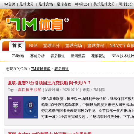
7M首页
|
足球比分
|
足球完场
|
足球赛程
|
棒球比分
|
美式足球比分
|
网球比分
首 页
NBA
篮球比分
篮球完场
篮球赛程
NBA文字直
7M制造
赛前分析
赛后报道
新闻流言
花絮花边
NBA 技术统
您现在的位置：
7M篮球新闻
>
赛后报道
夏联-夏普21分引领国王力克快船 阿卡夫19+7
Tags：
夏联
国王
快船
| 发表时间：2026-07-10 | 来源：7M制造
NBA夏季联赛，国王以一场胜利击败快船，继续保持不败
船则由5号秀瓦格勒带队，中国球员郭昊文未进入国王出场
秀瓦格勒与阿卡夫表现都较为平淡。次节快船一度占据场
打出一波9-0小高潮完成反超，半场结束时领先4分。下半场