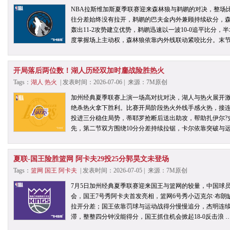
NBA拉斯维加斯夏季联赛迎来森林狼与鹈鹕的对决，整场
往分差始终没有拉开，鹈鹕的巴夫金内外兼顾持续砍分，
轰出11-2攻势建立优势，鹈鹕迅速以一波10-0追平比分
度掌握场上主动权，森林狼依靠内外线联动紧咬比分。末节
开局落后两位数！湖人历经双加时鏖战险胜热火
Tags：
湖人
热火
| 发表时间：2026-07-06 | 来源：7M原创
加州经典夏季联赛上演一场高对抗对决，湖人与热火展开激烈
绝杀热火拿下胜利。比赛开局阶段热火外线手感火热，接连
投进三分稳住局势，蒂耶罗抢断后送出助攻，帮助扎伊尔?
先，第二节双方围绕10分分差持续拉锯，卡尔依靠突破与远
夏联-国王险胜篮网 阿卡夫29投25分郭昊文未登场
Tags：
篮网
国王
阿卡夫
| 发表时间：2026-07-05 | 来源：7M原创
7月5日加州经典夏季联赛迎来国王与篮网的较量，中国球
会，国王7号秀阿卡夫首发亮相，篮网6号秀小迈克尔·布朗
拉开分差；国王依靠罚球与运动战得分慢慢追分，杰明连续
滞，整整四分钟没能得分，国王抓住机会掀起18-0反击浪 