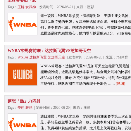
王牌誓要動「武」
Tags：
王牌
女武神
| 发表时间：2026-06-21 | 来源：澳彩
週一凌晨，WNBA常規賽上演精彩對決，王牌主迎女武神
高且以逸待勞的王牌，女武神難逃輸波命運。王牌今季常規
列，勝率超過七成。球隊過去8場贏下7仗，整體狀態極為
威爾遜是隊內絕對核心，她均場可以貢獻26.1分、9.1個籃
WNBA常规赛前瞻：达拉斯飞翼VS芝加哥天空
Tags：
WNBA
达拉斯飞翼
芝加哥天空
| 发表时间：2026-06-20 | 来源：7M体育
WNBA常规赛：达拉斯飞翼VS芝加哥天空达拉斯飞翼最近一
能延续胜绩，近期战绩起伏非常大，与金州女武神的比赛中，
板3助攻1抢断，佩奇-布克尔斯出战36分钟，得到15分3
主场作战，球队近期在主场的表现十分出色 ……
[详细]
夢想「熱」力四射
Tags：
夢想
狂熱
| 发表时间：2026-06-20 | 来源：澳彩
週日凌晨，WNBA常規賽，夢想與狂熱迎來賽季第三次正
足，夢想是役主場值得看高一線。夢想本月5日曾在客場以7
佳，取得4勝1負佳績強勢反彈。尤其是上仗再戰狂熱，安