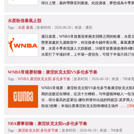
得分上雙，最終帶隊笑到最後。此役過後，夢想成為今季第
水星盼借暴風止頹
Tags：
水星
暴風
| 发表时间：2026-06-20 | 来源：澳彩
週日凌晨，WNBA常規賽迎來兩支弱隊之間的較量，水星
態更差處於九連敗當中，何況後者今鋪作客出戰，暴風遭
隊，水星今季表現讓人大跌眼鏡，16場常規賽過後僅得4勝
水星打了半場好球，上半場一度領先，可惜下半場只得27分
WNBA常规赛前瞻：康涅狄克太阳VS多伦多节奏
Tags：
WNBA
康涅狄克太阳
多伦多节奏
| 发表时间：2026-06-19 | 来源：7M体
WNBA常规赛：康涅狄克太阳VS多伦多节奏康涅狄克太阳最
期的连败还在继续，近况十分糟糕，与华盛顿神秘人一役当
分，得分最高的是莱拉-娜坎和替补出战的阿妮莎-莫罗两人分别
助攻2抢断；本场比赛康涅狄克太阳将继续主场作 ……
[详
NBA赛事前瞻：康涅狄克太阳vs多伦多节奏
Tags：
康涅狄克太阳
多伦多节奏
| 发表时间：2026-06-19 | 来源：7M体育