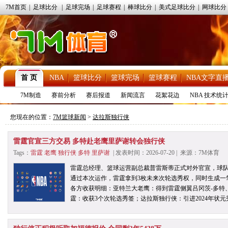
7M首页
|
足球比分
|
足球完场
|
足球赛程
|
棒球比分
|
美式足球比分
|
网球比分
首 页
NBA
篮球比分
篮球完场
篮球赛程
NBA文字直
7M制造
赛前分析
赛后报道
新闻流言
花絮花边
NBA 技术统
您现在的位置：
7M篮球新闻
>
达拉斯独行侠
雷霆官宣三方交易 多特赴老鹰里萨谢转会独行侠
Tags：
雷霆
老鹰
独行侠
多特
里萨谢
| 发表时间：2026-07-20 | 来源：7M体育
雷霆总经理、篮球运营副总裁普雷斯蒂正式对外官宣，球
通过本次运作，雷霆拿到3枚未来次轮选秀权，同时生成一笔
各方收获明细：亚特兰大老鹰：得到雷霆侧翼吕冈茨-多特
霆：收获3个次轮选秀签；达拉斯独行侠：引进2024年状元