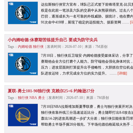
达拉斯独行侠官方宣布，球队已正式签下前锋塔里克-比贝罗
权是在此前一笔涉及六队的交易中从灰熊获得的。过去八
巴切，逐渐成长为一名可靠的外线威胁。据统计，他在费内巴
91次命中419球，展现了稳定的远投能力。据薪资网 ……
[
小内姆哈德:休赛期苦练提升自己 要成为防守尖兵
Tags：
内姆哈德
独行侠
| 发表时间：2026-07-10 | 来源：7M原创
7月10日，独行侠后卫瑞安·内姆哈德接受媒体采访，分享
赛期他会全方位打磨个人能力。防守端他会强化身体对抗
压力；进攻层面则打算提升出手侵略性，大胆抓住空位机
队进攻运转，力求完成全方位的实力提升。 ……
[详细]
夏联-勇士101-90独行侠 克赖尔25+6 约翰逊27分
Tags：
独行侠
NBA
勇士
| 发表时间：2026-07-10 | 来源：7M原创
7月10日NBA拉斯维加斯夏季联赛，勇士与独行侠展开对
独行侠依靠外线三分迅速追近比分，勇士随即打出8-0攻
轰出14-2的进攻高潮进一步扩大分差；独行侠仅能依靠罚
帮助勇士半场手握20分领先。下半场伦德伯格延续火热手 