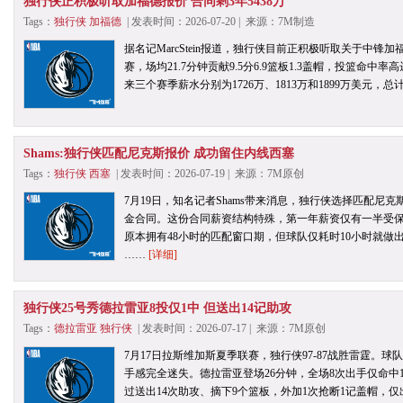
独行侠正积极听取加福德报价 合同剩3年5438万
Tags：
独行侠
加福德
| 发表时间：2026-07-20 | 来源：7M制造
据名记MarcStein报道，独行侠目前正积极听取关于中锋
赛，场均21.7分钟贡献9.5分6.9篮板1.3盖帽，投篮命中
来三个赛季薪水分别为1726万、1813万和1899万美元，总计
Shams:独行侠匹配尼克斯报价 成功留住内线西塞
Tags：
独行侠
西塞
| 发表时间：2026-07-19 | 来源：7M原创
7月19日，知名记者Shams带来消息，独行侠选择匹配尼克
金合同。这份合同薪资结构特殊，第一年薪资仅有一半受
原本拥有48小时的匹配窗口期，但球队仅耗时10小时就
……
[详细]
独行侠25号秀德拉雷亚8投仅1中 但送出14记助攻
Tags：
德拉雷亚
独行侠
| 发表时间：2026-07-17 | 来源：7M原创
7月17日拉斯维加斯夏季联赛，独行侠97-87战胜雷霆。
手感完全迷失。德拉雷亚登场26分钟，全场8次出手仅命中
过送出14次助攻、摘下9个篮板，外加1次抢断1记盖帽，仅