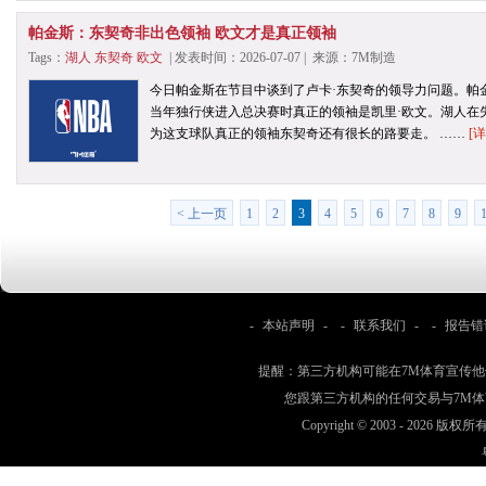
帕金斯：东契奇非出色领袖 欧文才是真正领袖
Tags：
湖人
东契奇
欧文
| 发表时间：2026-07-07 | 来源：7M制造
今日帕金斯在节目中谈到了卢卡·东契奇的领导力问题。帕
当年独行侠进入总决赛时真正的领袖是凯里·欧文。湖人在
为这支球队真正的领袖东契奇还有很长的路要走。 ……
[详
< 上一页
1
2
3
4
5
6
7
8
9
-
本站声明
- -
联系我们
- -
报告错
提醒：第三方机构可能在7M体育宣传
您跟第三方机构的任何交易与7M
Copyright © 2003 -
2026 版权所有 w