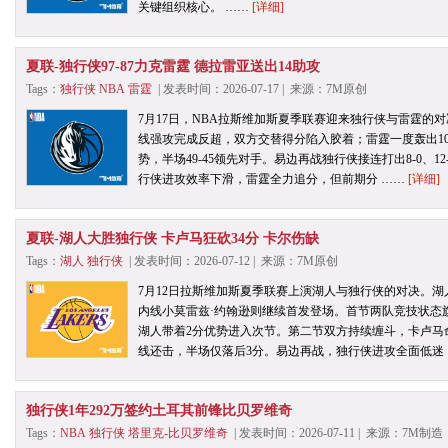
关键组织核心。 ……
[详细]
夏联-独行侠97-87力克雷霆 德拉雷亚送出14助攻
Tags：
独行侠
NBA
雷霆
| 发表时间：2026-07-17 | 来源：7M原创
7月17日，NBA拉斯维加斯夏季联赛迎来独行侠与雷霆的对
线强攻完成反超，双方交替得分陷入胶着；雷霆一度轰出10
势，半场49-45领先对手。易边再战独行侠接连打出8-0、1
行侠进攻效率下滑，雷霆全力追分，但前期分 ……
[详细]
夏联-湖人大胜独行侠 卡卢马狂砍34分 卡尔伤缺
Tags：
湖人
独行侠
| 发表时间：2026-07-12 | 来源：7M原创
7月12日拉斯维加斯夏季联赛上演湖人与独行侠的对决。
内线小莫雷兹·约翰逊则继续首发登场。首节两队竞技状态
湖人带着2分优势进入次节。第二节双方持续缠斗，卡卢马
线还击，半场仅落后3分。易边再战，独行侠进攻全面低迷
独行侠1年292万签约土耳其前锋比贝罗维奇
Tags：
NBA
独行侠
塔里克-比贝罗维奇
| 发表时间：2026-07-11 | 来源：7M制造