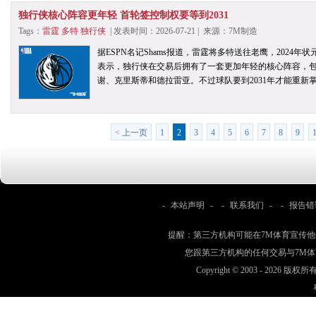
独行侠核心阵容更年轻 首轮签控制权要等到2031
Tags：
雷霆
多特
独行侠
| 发表时间：2026-07-21 | 来源：7M制造
据ESPN名记Shams报道，雷霆将多特送往老鹰，2024年状元
表示，独行侠在交易后拥有了一套更加年轻的核心阵容，包
谢、克里斯蒂和德拉雷亚。不过球队要到2031年才能重新
< 上一页
1
2
3
4
5
6
7
8
9
-
本站声明
- -
联系我们
- -
报告错
提醒：第三方机构可能在7M体育宣传
您跟第三方机构的任何交易与7M
Copyright © 2003 -
2026 版权所有 w