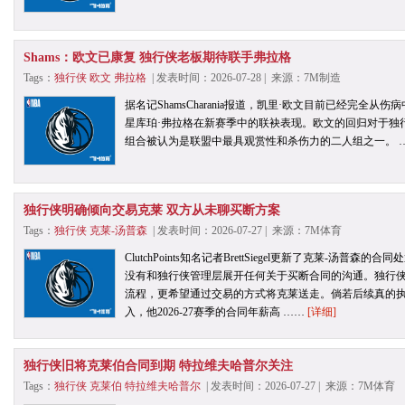
Shams：欧文已康复 独行侠老板期待联手弗拉格
Tags：
独行侠
欧文
弗拉格
| 发表时间：2026-07-28 | 来源：7M制造
据名记ShamsCharania报道，凯里·欧文目前已经完全
星库珀·弗拉格在新赛季中的联袂表现。欧文的回归对于独
组合被认为是联盟中最具观赏性和杀伤力的二人组之一。 
独行侠明确倾向交易克莱 双方从未聊买断方案
Tags：
独行侠
克莱-汤普森
| 发表时间：2026-07-27 | 来源：7M体育
ClutchPoints知名记者BrettSiegel更新了克莱-
没有和独行侠管理层展开任何关于买断合同的沟通。独行
流程，更希望通过交易的方式将克莱送走。倘若后续真的
入，他2026-27赛季的合同年薪高 ……
[详细]
独行侠旧将克莱伯合同到期 特拉维夫哈普尔关注
Tags：
独行侠
克莱伯
特拉维夫哈普尔
| 发表时间：2026-07-27 | 来源：7M体育