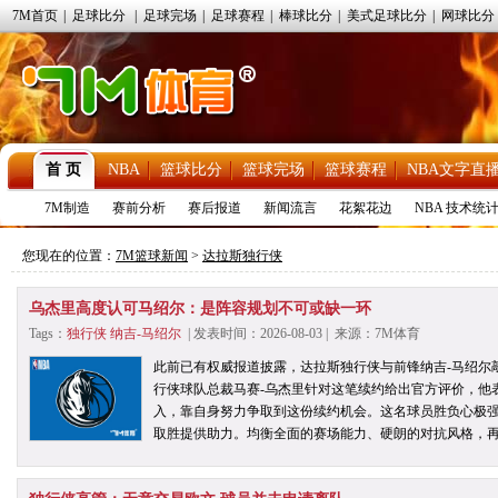
7M首页
|
足球比分
|
足球完场
|
足球赛程
|
棒球比分
|
美式足球比分
|
网球比分
首 页
NBA
篮球比分
篮球完场
篮球赛程
NBA文字直
7M制造
赛前分析
赛后报道
新闻流言
花絮花边
NBA 技术统
您现在的位置：
7M篮球新闻
>
达拉斯独行侠
乌杰里高度认可马绍尔：是阵容规划不可或缺一环
Tags：
独行侠
纳吉-马绍尔
| 发表时间：2026-08-03 | 来源：7M体育
此前已有权威报道披露，达拉斯独行侠与前锋纳吉-马绍尔敲
行侠球队总裁马赛-乌杰里针对这笔续约给出官方评价，他
入，靠自身努力争取到这份续约机会。这名球员胜负心极
取胜提供助力。均衡全面的赛场能力、硬朗的对抗风格，再