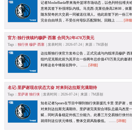
记者MosheBarda带来海外篮球市场动态，以色列特拉维
意将其签下补强球队内线。马克西-克莱伯身高2米08，体重
随东契奇的大交易一同被送往湖人。他此前签下的一份三年
完全自由球员，不受任何母队匹配限制。回顾上 ……
[详细
官方:独行侠续约穆萨·西塞 合同为2年470万美元
Tags：
独行侠
穆萨·西塞
| 发表时间：2026-07-24 | 来源：7M原创
达拉斯独行侠官方发布公告，正式完成与内线球员穆萨·西
纽约尼克斯此前为其开出一份两年总价值470万美元的邀
利将这名中锋留在阵中。 ……
[详细]
名记:里萨谢现在状态亢奋 对来到达拉斯充满期待
Tags：
里萨谢
独行侠
| 发表时间：2026-07-24 | 来源：7M原创
知名记者Spears在节目中聊到独行侠新援扎卡里·里萨谢
对来到达拉斯充满期待。里萨谢完美契合球队总裁乌杰里
赋，同时具备稳定外线三分能力。此番三方交易独行侠付
就得到这位状元锋线，整体交易风险极低。 ……
[详细]