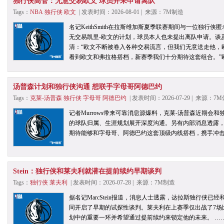
独行侠高管：无意交易欧文 球员并未申请离队
Tags：
NBA
独行侠
欧文
| 发表时间：2026-08-01 | 来源：7M制造
名记KeithSmith在拉斯维加斯夏季联赛期间与一位独
无交易凯里-欧文的计划，球员本人也未提出离队申请。谈
清：“欧文不断被卷入各种交易流言，但我们无意送走他，
看到欧文和弗拉格搭档，新赛季我们十分期待这套组合。”
汤普森计划和独行侠沟通 想联手字母哥阿德巴约
Tags：
克莱-汤普森
独行侠
字母哥
阿德巴约
| 发表时间：2026-07-29 | 来源：7
记者Murrows带来可靠消息源爆料，克莱-汤普森近期会
的球队归属、生涯规划展开深度沟通。另有内部消息透露
期待能够和字母哥、阿德巴约这套顶级内线搭档，携手冲击
Stein：独行侠和莱夫利就潜在提前续约早期谈判
Tags：
独行侠
莱夫利
| 发表时间：2026-07-28 | 来源：7M制造
据名记MarcStein报道，消息人士透露，达拉斯独行侠已
同开启了早期的试探性谈判。莱夫利在上赛季仅出战了7场
划中的重要一环并希望通过提前续约来锁定他的未来。 …