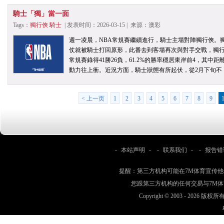
騎士「獨」當一面
Tags：
獨行俠
騎士
| 发表时间：2026-03-15 | 来源：澳彩
週一凌晨，NBA常規賽繼續進行，騎士主場對陣獨行俠。
仗就被騎士打回原形，此番去到客場再次與對手交戰，獨
常規賽錄得41勝26負，61.2%的勝率穩居東岸前4，其
動力往上衝。近況方面，騎士狀態有所起伏，從2月下旬不
< 上一页
1
2
3
4
5
6
7
8
9
-
本站声明
- -
联系我们
- -
报告错
提醒：第三方机构可能在7M体育宣传
您跟第三方机构的任何交易与7M
Copyright © 2003 -
2026 版权所有 w