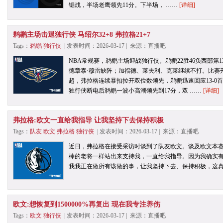
锯战，半场老鹰领先11分。下半场， ……
[详细]
鹈鹕主场击退独行侠 马绍尔32+8 弗拉格21+7
Tags：
鹈鹕
独行侠
| 发表时间：2026-03-17 | 来源：直播吧
NBA常规赛，鹈鹕主场迎战独行侠。鹈鹕22胜46负西部第1
德章泰·穆雷缺阵；加福德、莱夫利、克莱继续不打。比赛
超，弗拉格连续暴扣拉开双位数领先，鹈鹕迅速回应13-0
独行侠断电后鹈鹕一波小高潮领先到17分，双 ……
[详细]
弗拉格:欧文一直给我指导 让我坚持下去保持积极
Tags：
队友
欧文
弗拉格
独行侠
| 发表时间：2026-03-17 | 来源：直播吧
近日，弗拉格在接受采访时谈到了队友欧文。谈及欧文本赛
棒的老将一样站出来支持我，一直给我指导。因为我确实
我我正在做所有该做的事，让我坚持下去、保持积极，这真
欧文:想恢复到1500000%再复出 现在我专注养伤
Tags：
欧文
独行侠
| 发表时间：2026-03-17 | 来源：直播吧