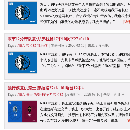
近日，独行侠球星欧文在个人直播时谈到了复出的话题。
出吗？欧文说道：“别太关注这个。这不意味着我不会复出
50000%的状态再复出。所以我现在专注于养伤，我也很
经历了如过山车般的心理状态后，我会回归的。” ……
[详
末节12分带队复仇!弗拉格17中10砍下27+6+10
Tags：
NBA
弗拉格
独行侠
| 发表时间：2026-03-16 | 来源：直播吧
NBA常规赛，独行侠130-120力克骑士。本场比赛，弗
个人攻击性，尤其末节球队被追分时，他能站出来回应，单节
10，三分3中1，罚球8中6砍下27分6篮板10助攻2盖帽，正
独行侠复仇骑士 弗拉格27+6+10 哈登12中4
Tags：
NBA
骑士
哈登
独行侠
弗拉格
| 发表时间：2026-03-16 | 来源：直播吧
NBA常规赛，骑士主场迎战独行侠。骑士目前41胜26负东部
在达拉斯有过交手，骑士33分大胜。比赛开始，独行侠上来
方比分交替领先，独行侠连中3记三分领先双位数，斯特鲁
分，次节双方展开拉锯战，骑士7-0一度反超，但马 ……
[