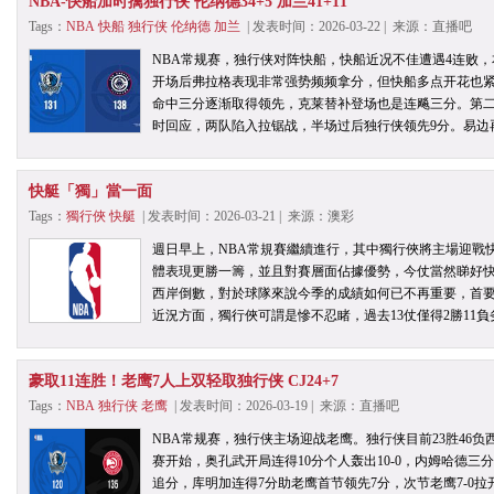
NBA-快船加时擒独行侠 伦纳德34+5 加兰41+11
Tags：
NBA
快船
独行侠
伦纳德
加兰
| 发表时间：2026-03-22 | 来源：直播吧
NBA常规赛，独行侠对阵快船，快船近况不佳遭遇4连败
开场后弗拉格表现非常强势频频拿分，但快船多点开花也
命中三分逐渐取得领先，克莱替补登场也是连飚三分。第
时回应，两队陷入拉锯战，半场过后独行侠领先9分。易边
快艇「獨」當一面
Tags：
獨行俠
快艇
| 发表时间：2026-03-21 | 来源：澳彩
週日早上，NBA常規賽繼續進行，其中獨行俠將主場迎戰
體表現更勝一籌，並且對賽層面佔據優勢，今仗當然睇好快
西岸倒數，對於球隊來說今季的成績如何已不再重要，首
近況方面，獨行俠可謂是慘不忍睹，過去13仗僅得2勝11負
豪取11连胜！老鹰7人上双轻取独行侠 CJ24+7
Tags：
NBA
独行侠
老鹰
| 发表时间：2026-03-19 | 来源：直播吧
NBA常规赛，独行侠主场迎战老鹰。独行侠目前23胜46负西
赛开始，奥孔武开局连得10分个人轰出10-0，内姆哈德
追分，库明加连得7分助老鹰首节领先7分，次节老鹰7-0