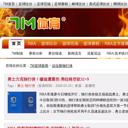
7M首页
|
足球比分
|
足球完场
|
足球赛程
|
棒球比分
|
美式足球比分
|
网球比分
首 页
NBA
篮球比分
篮球完场
篮球赛程
NBA文字直
7M制造
赛前分析
赛后报道
新闻流言
花絮花边
NBA 技术统
您现在的位置：
7M篮球新闻
>
达拉斯独行侠
勇士力克独行侠！穆迪遭重伤 弗拉格空砍32+9
Tags：
勇士
独行侠
| 发表时间：2026-03-24 | 来源：直播吧
NBA常规赛今日继续开打，独行侠坐镇主场迎战勇士。勇
今仅取得2胜10负，独行侠近期状态同样糟糕也吃到一波
大，末段斯潘塞的进球帮助勇士取得7分领先是双方第一节
上比分；次节独行侠抢攻开局不久迅速反超比分，勇士进攻