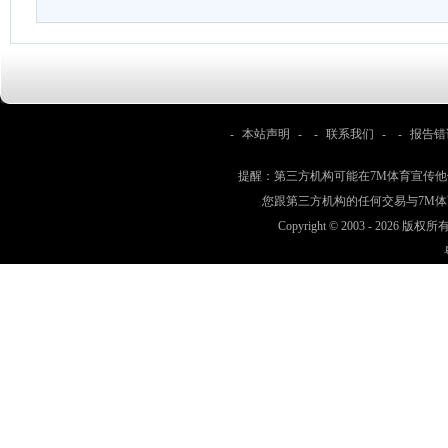
-
本站声明
- -
联系我们
- -
报告错
提醒：第三方机构可能在7M体育宣传
您跟第三方机构的任何交易与7M
Copyright © 2003 -
2026 版权所有 w