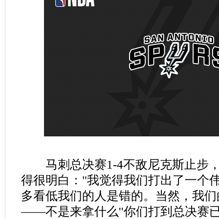
马刺总决赛1-4不敌尼克斯止步
得很明白："我觉得我们打出了一个
多看低我们的人是错的。当然，我们
——不是来拿什么''你们打到总决赛已