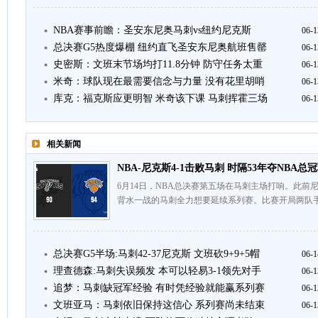
NBA赛事前瞻：圣安东尼奥马刺vs纽约尼克斯
06-1
总决赛G5热度爆棚 纽约直飞圣安东尼奥航班售罄
06-1
史密斯：文班末节场均打11.8分钟 防守任务太重
06-1
米奇：球队现在最需要信念与力量 没有花里胡哨
06-1
库克：福克斯应更明智 米奇该下课 马刺挥霍三场
06-1
相关新闻
NBA-尼克斯4-1击败马刺 时隔53年夺NBA总
6月14日，NBA总决赛第五场在马刺主场打响。此前尼
背水一战的马刺全力想要延续系列赛。比赛开局两队手
总决赛G5半场:马刺42-37尼克斯 文班砍9+9+5帽
06-1
理查德森:马刺失误频发 本可以轻易3-1领先对手
06-1
追梦：马刺缺冠军经验 有时凭经验就能赢系列赛
06-1
文班亚马：马刺依旧保持这信心 系列赛尚未结束
06-1