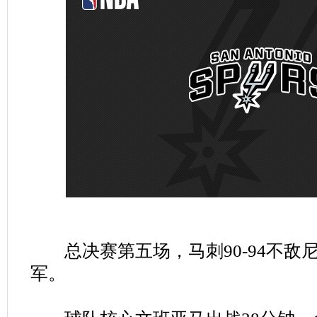
总决赛第五场，马刺90-94不敌
军。