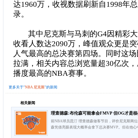
达1960万，收视数据刷新自1998
录。
其中尼克斯与马刺的G4因精彩大
收看人数达2090万，峰值观众更是突破
人气最高的总决赛第四场。同时这场
拉满，相关内容总浏览量超30亿次
播度最高的NBA赛事。
更多关于"
NBA
尼克斯
"的新闻
相关新闻
理查德森:布伦森可能拿会FMVP 但OG才是核
前NBA球员昆汀·理查德森做客节目，评价尼克斯两
森凭借亮眼表现大概率会拿下总决赛MVP。但在他心