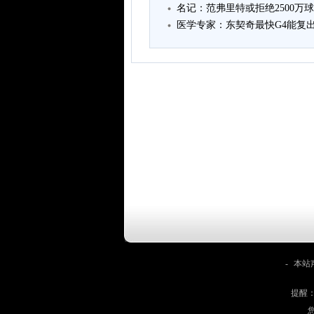
名记：范弗里特或拒绝2500万
医学专家：东契奇最快G4能复出
-
本站
提醒