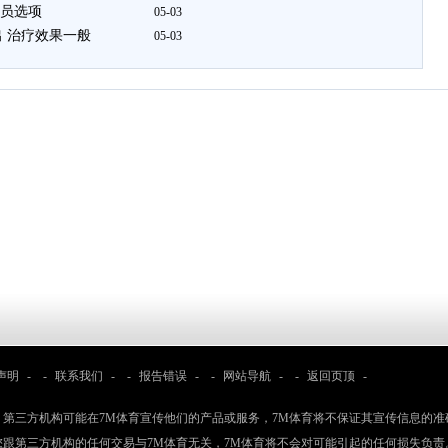
球员选项
05-03
 治疗效果一般
05-03
声明
- -
联系我们
- -
报告错误
- -
网站导航
- -
返回页顶
-
：第三方机构可能在7M体育宣传他们的产品或服务，7M体育将不保证其宣传信息的准
您跟第三方机构的任何交易与7M体育无关，7M体育将不会对可能引起的任何损失负责