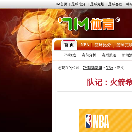
7M首页
|
足球比分
|
足球完场
|
足球赛程
|
棒
首 页
NBA
篮球比分
篮球完
7M制造
赛前分析
赛后报道
新闻
您现在的位置：
7M篮球新闻
>
NBA
> 正文
队记：火箭