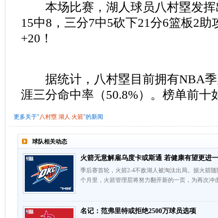
本场比赛，湖人球员八村塁发挥出
15中8，三分7中5砍下21分6篮板2
+20！
据统计，八村塁目前拥有NBA季
涯三分命中率（50.8%）。榜单前十
更多关于"
八村塁
湖人
火箭
"的新闻
球队相关动态
火箭无意解雇乌度卡或斯通 若健康有望更进
季后赛首轮，火箭2-4不敌湖人被淘汰出局。据火箭随队记
个月里，火箭管理层将努力翻开新的一页，为再次冲击
名记：范弗里特或拒绝2500万球员选项