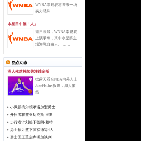
WNBA常规赛将迎来一场
实力悬殊 ……
水星目中無「人」
週日凌晨，WNBA常規賽
上演爭奪，其中水星將主
場迎戰自由人。 ……
热点动态
湖人依然持续关注维金斯
据露天看台NBA内幕人士
JakeFischer报道，湖人依
然 ……
小佩顿梅尔顿承诺加盟勇士
开拓者将签亚历克斯-里斯
步行者计划签下德朗-赖特
勇士预计签下霍福德等4人
勇士国王重启库明加谈判