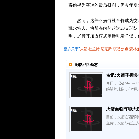
将他视为夺冠的最后拼图，但今年夏
然而，这并不妨碍杜兰特成为交易
凯尔特人、快船在内的超过20支球
明，尽管其加盟模式屡屡引发争议，
更多关于"
火箭
杜兰特
尼克斯
夺冠
焦点
森林
球队相关动态
名记:火箭手握多
今日，记者Micha
绝望的球队，但“原
火箭面临阵容大洗
目前，火箭在西部季后
道称，火箭队在进入