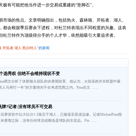
天极有可能把他当作进一步交易或重建的“垫脚石”。
市场的焦点。文章明确指出，包括热火、森林狼、开拓者、湖人、
队，都会根据季后赛余下进程，对杜兰特表现出不同程度的兴趣。这表
但杜兰特作为顶级得分手的个人才华，依然能吸引大量追求者。
狼
开拓者
湖人
凯尔特人
"的新闻
个选秀权 但绝不会维持现状不变
elPina撰文分析了休斯顿火箭队的休赛期前景。他认为，火箭虽然并非联盟中最
班人马再打一年”的方案绝对不在考虑范围之内。Pina在文 ……
牌?记者:没有球员不可交易
赛首轮中以大比分1-3落后于湖人，已被逼至悬崖边缘。记者MichaelPina报
休赛期之际，没有任何球员或教练是球队的非卖品。Pin ……