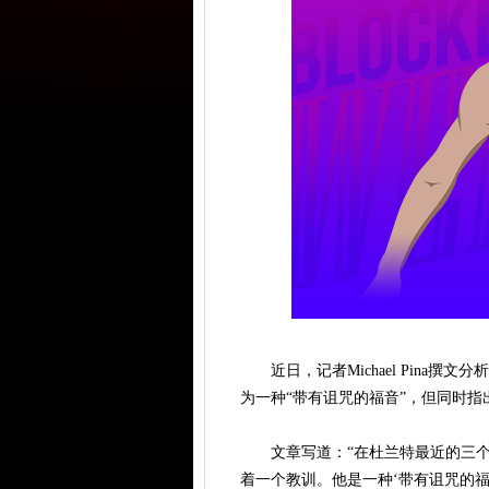
近日，记者Michael Pina撰
为一种“带有诅咒的福音”，但同时
文章写道：“在杜兰特最近的三个
着一个教训。他是一种‘带有诅咒的福