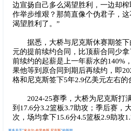
边宣扬自己多么渴望胜利，一边却榨
作举步维艰？那简直像个伪君子，这
渴望胜利了。”
据悉，大桥与尼克斯休赛期签下的是
元的提前续约合同，比顶薪合同少拿了
前续约的起薪是上一年薪水的140%，
果他等到原合同到期后再续约，即20
格和尼克斯签下5年2.9亿美元左右的
2024-25赛季，大桥为尼克斯打
到17.6分3.2篮板3.7助攻；季后赛
次，场均拿下15.6分4.5篮板2.9助攻1
更多关于"
米卡尔-布里奇斯
尼克斯
"的新闻