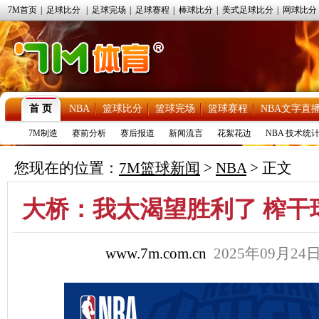
7M首页
|
足球比分
|
足球完场
|
足球赛程
|
棒球比分
|
美式足球比分
|
网球比分
首 页
NBA
篮球比分
篮球完场
篮球赛程
NBA文字直
7M制造
赛前分析
赛后报道
新闻流言
花絮花边
NBA 技术统
您现在的位置：
7M篮球新闻
>
NBA
> 正文
大桥：我太渴望胜利了 榨干
www.7m.com.cn
2025年09月2