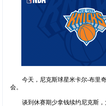
今天，尼克斯球星米卡尔-布里奇
会。
谈到休赛期少拿钱续约尼克斯，大