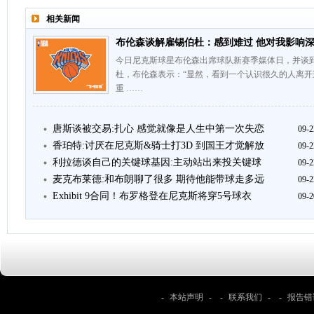
相关新闻
布伦森谈解雇锡伯杜：感到难过 他对我影响
今日尼克斯球星布伦森出席球队新赛季媒体日，并谈
杜，布伦森表示：“显然，看到一个认识很久的人离
重 ……
唐斯谈被交易:扎心 感觉就像是人生中第一次失恋
09-2
香珀特:讨厌在尼克斯&骑士打3D 到国王才觉解放
09-2
利拉德谈自己的关键球基因:主动站出来投关键球
09-2
麦克布莱德:和布朗聊了很多 期待他能带球走多远
09-2
Exhibit 9合同！布罗格登在尼克斯将穿5号球衣
09-2
-
本站声明
- -
联系我们
- -
报告错