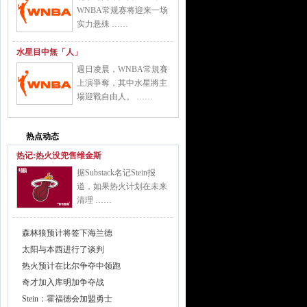
WNBA常规赛将迎来一场
实力悬殊 ……
水星目中無「人」
週日凌晨，WNBA常規賽
上演爭奪，其中水星將主
場迎戰自由人。 ……
热点动态
热记:热火没兜售维金斯
据Substack名记Stein报
道，如果热火计划在未来
清理 ……
森林狼预计将签下海兰德
太阳与本西进行了谈判
热火预计在比尔争夺中领跑
奇才加入库明加争夺战
Stein：霍福德会加盟勇士