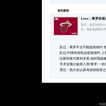
相关新闻
Lowe：希罗价
近日，名记Zach
层，我会选择按兵不
队记：希罗不太可能提前续约 
队记:约维奇有机会提前续约 上
比斯利谈与莱利关系:他对我就
手术后预计缺席八周!希罗:一
美记：热火在认真考虑训练营之
-
本站