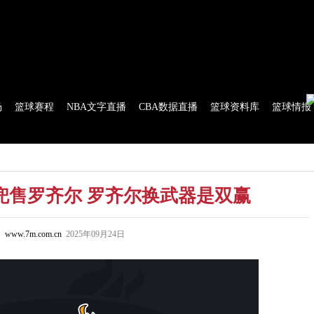
球比分
|
美式足球比分
|
网球比分
|
足球资讯
|
足球资料库
|
APP下载
场
篮球赛程
NBA文字直播
CBA数据直播
篮球资料库
篮球情报
流言
花絮花边
NBA 技术统计
WNBA 技术统计
兜售罗齐尔 罗齐尔换武器是双赢
www.7m.com.cn
2025年09月24日