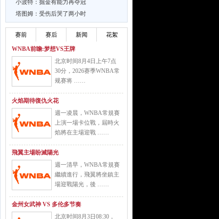
小波特：掘金有能力再夺冠
塔图姆：受伤后哭了两小时
赛前
赛后
新闻
花絮
WNBA前瞻:梦想VS王牌
北京时间8月4日上午7点
30分，2026赛季WNBA常
规赛将 ……
火焰期待復仇火花
週一凌晨，WNBA常規賽
上演一場卡位戰，屆時火
焰將在主場迎戰 ……
飛翼主場盼滅陽光
週一清早，WNBA常規賽
繼續進行，飛翼將坐鎮主
場迎戰陽光，後 ……
金州女武神 VS 多伦多节奏
北京时间8月3日08:30，