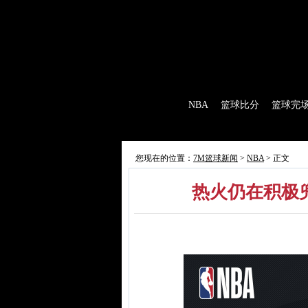
7M首页
|
足球比分
|
足球完场
|
足球赛程
|
棒
首 页
NBA
篮球比分
篮球完
7M制造
赛前分析
赛后报道
新闻
您现在的位置：
7M篮球新闻
>
NBA
> 正文
热火仍在积极