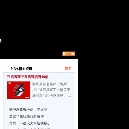
更多
NBA相关资讯
开拓者商品零售额提升10倍
西班牙著名媒体《阿斯
报》近日撰写了一篇关于
杨瀚森引起全球篮球 ……
杨瀚森收视率高于季后赛
爱德华兹狂练背身后仰
美媒：不建议火箭迎回威少