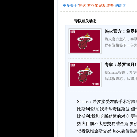
更多关于"
热火
罗齐尔
武切维奇
"的新闻
球队相关动态
热火官方：希罗
热火官方宣布，泰勒
罗有资格签下一份为
专家：希罗10月
据Shams报道，希罗
后续报道称，从10
Shams：希罗接受左脚手术将
比斯利:以前我常常责怪斯波 
比斯利:我和哈斯勒姆的对立 
热火目前不太想交易维金斯 要
记者谈维金斯交易:热火要价很