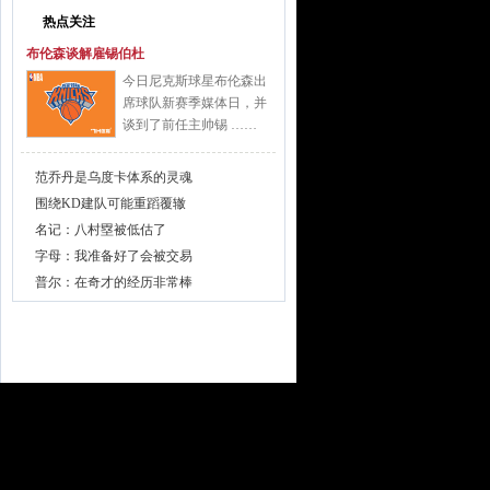
热点关注
布伦森谈解雇锡伯杜
今日尼克斯球星布伦森出
席球队新赛季媒体日，并
谈到了前任主帅锡 ……
范乔丹是乌度卡体系的灵魂
围绕KD建队可能重蹈覆辙
名记：八村塁被低估了
字母：我准备好了会被交易
普尔：在奇才的经历非常棒