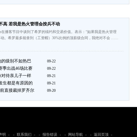
值不高 若我是热火管理会按兵不动
Lowe在播客节目中谈到了希罗的续约和交易价值。表示：“如果我是热火管理
动。希罗最多能拿到（工资帽）30%比例的顶薪级合同，我绝对不会 ……
他的级别不如热巴
09-22
赛季出战46场比赛
09-22
像对待亲儿子一样
09-21
切发生都是有原因的
09-21
前直接裁掉罗齐尔
09-20
声明
- -
联系我们
- -
报告错误
- -
网站导航
- -
返回页顶
-