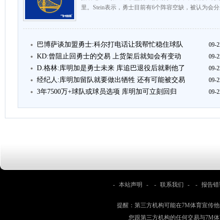
里。Stein表示，勇士目前有6个阵容空缺，被认为会
巴博萨谈加盟勇士:科尔打电话让我帮忙稳住球队
09-2
KD:曾阻止回勇士的交易 上货架后就知会有变动
09-2
D.格林:库明加是勇士未来 库追巴退役后就剩他了
09-2
经纪人:库明加留队就要做出牺牲 还有可能被交易
09-2
3年7500万+球队或球员选项 库明加可立刻回归
09-2
-
本站声明
- -
联系我们
- -
报告错
提醒：第三方机构可能在7M体育宣传
您跟第三方机构的任何交易与7M