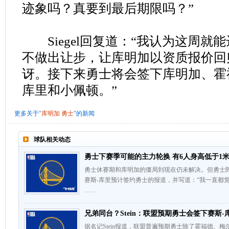
迹象吗？真要到最后期限吗？”
Siegel回复道：“我认为这周就
不做出让步，让库明加以资质报价回
讶。接下来勇士将会签下库明加、霍
库里和小佩顿。”
更多关于"
库明加
勇士
"的新闻
球队相关动态
勇士下赛季可能的主力轮换 有6人身高低于1米
勇士休赛期和库明加的僵局到现在仍未解决。但勇士
赛斯-库里预计签约勇士的报道，并写道：“我一直都
……
兄弟同台？Stein：联盟预期勇士会签下赛斯-
据名记Stein报道，联盟普遍预期勇士除了霍福德、