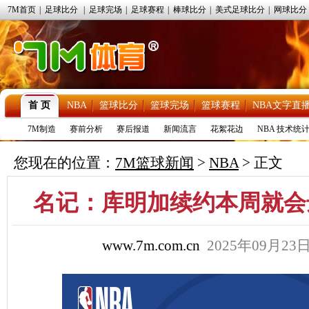
7M首页
|
足球比分
|
足球完场
|
足球赛程
|
棒球比分
|
美式足球比分
|
网球比分
首 页
NBA
篮球比分
篮球完场
篮球赛程
NBA文字直
7M制造
赛前分析
赛后报道
新闻流言
花絮花边
NBA 技术统
您现在的位置：
7M篮球新闻
>
NBA
> 正文
名记：库明加续约本周就会
www.7m.com.cn
2025年09月2