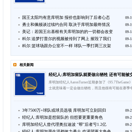
国王太阳均有意库明加 报价也影响到了后者心态
09-1
勇士和佩顿谈过续约合同 取决于库明加最终情况
09-1
美记：若国王出基根有关库明加的的一切都会改变
09-1
科尔:追梦打普尔的视频被传到了网上 摧毁了我们
09-1
科尔:篮球场跟办公室不一样 球队一季打两三次架
09-1
相关新闻
经纪人:库明加留队就要做出牺牲 还有可能被
库明加经纪人AaronTurner近期参加了《95.7The
士就意味着一定会做出牺牲，而且他很有可能在赛季中
3年7500万+球队或球员选项 库明加可立刻回归
09-2
经纪人:库明加是想留队的 但想要更重要角色
09-2
库明加经纪人曾代理奥拉迪波 “帮”后者亏1.2亿
09-2
经纪人:库明加愿生涯都效力勇士 也渴望更大角色
09-2