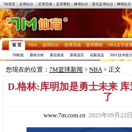
7M首页
|
足球比分
|
足球完场
|
足球赛程
|
棒球比分
|
美式足球比分
|
网球比分
首 页
NBA
篮球比分
篮球完场
篮球赛程
NBA文字直
7M制造
赛前分析
赛后报道
新闻流言
花絮花边
NBA 技术统
您现在的位置：
7M篮球新闻
>
NBA
> 正文
D.格林:库明加是勇士未来 
了
www.7m.com.cn
2025年09月2