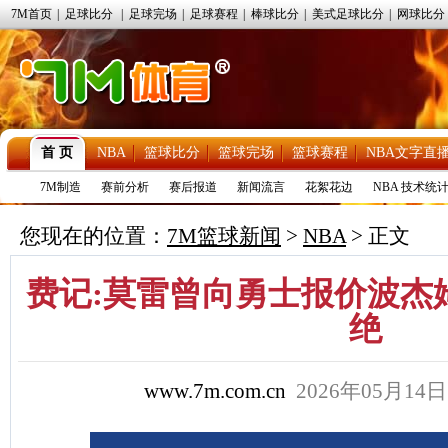
7M首页
|
足球比分
|
足球完场
|
足球赛程
|
棒球比分
|
美式足球比分
|
网球比分
首 页
NBA
篮球比分
篮球完场
篮球赛程
NBA文字直
7M制造
赛前分析
赛后报道
新闻流言
花絮花边
NBA 技术统
您现在的位置：
7M篮球新闻
>
NBA
> 正文
费记:莫雷曾向勇士报价波杰
绝
www.7m.com.cn
2026年05月14