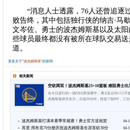
“消息人士透露，76人还曾追逐
败告终，其中包括独行侠的纳吉·马歇
文岑佐、勇士的波杰姆斯基以及太阳
些球员最终都没有被所在球队交易送走
道。
更多关于"
波杰姆斯基
"的新闻
相关新闻
空砍两双！波杰姆斯基23+10篮板 难阻勇士出
在今日进行的一场NBA附加赛中，勇士队以96-11
杰姆斯基拼尽全力，出战39分钟，投篮17投9中，三分
波杰姆斯基打满本赛季常规赛！勇士官方送祝贺
04-1
库里:用布克70分梗庆祝波杰姆斯基生涯首砍30分
04-1