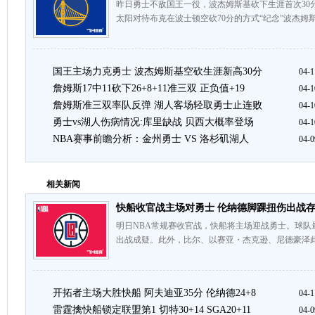
昨日勇士不敌国王一役，波杰姆斯基砍下生涯首次30
太阳对待布克在波士顿空砍70分的方式“纪念”波杰姆
国王主场力克勇士 波杰姆斯基空砍生涯新高30分
04-1
詹姆斯17中11砍下26+8+11准三双 正负值+19
04-1
詹姆斯准三双率队反弹 湖人客场轻取勇士止连败
04-1
勇士vs湖人伤病情况:库里缺战 贝西大概率登场
04-1
NBA赛事前瞻分析：金州勇士 VS 洛杉矶湖人
04-0
相关新闻
快船收官战主场对勇士 伦纳德脚踝扭伤出战
明日NBA常规赛收官战，快船将主场迎战勇士。球队
出战成疑。此外，比尔、以赛亚・杰克逊、尼德豪泽此
开拓者主场大胜快船 阿夫迪亚35分 伦纳德24+8
04-1
雷霆擒快船锁定联盟第1 切特30+14 SGA20+11
04-0