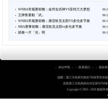
WNBA常规赛前瞻：金州女武神VS亚特兰大梦想
06-2
王牌誓要動「武」
06-2
WNBA常规赛前瞻：康涅狄克太阳VS多伦多节奏
06-1
NBA赛事前瞻：康涅狄克太阳vs多伦多节奏
06-1
節奏一片「光」明
06-1
-
本站声明
- -
联系我们
- -
报告错
提醒：第三方机构可能在7M体育宣传
您跟第三方机构的任何交易与7M
Copyright © 2003 -
2026 版权所有 w