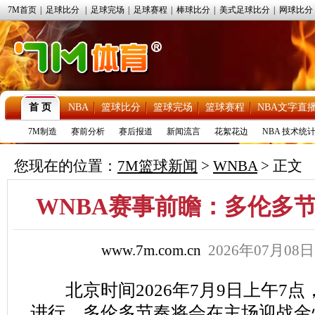
7M首页
|
足球比分
|
足球完场
|
足球赛程
|
棒球比分
|
美式足球比分
|
网球比分
首 页
NBA
篮球比分
篮球完场
篮球赛程
NBA文字直
7M制造
赛前分析
赛后报道
新闻流言
花絮花边
NBA 技术统
您现在的位置：
7M篮球新闻
>
WNBA
> 正文
WNBA赛事前瞻：多伦多节
www.7m.com.cn
2026年07月08
北京时间2026年7月9日上午7点
进行，多伦多节奏将会在主场迎战金