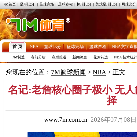
7M首页
|
足球比分
|
足球完场
|
足球赛程
|
棒球比分
|
美式足球比分
|
网球比分
首 页
NBA
篮球比分
篮球完场
篮球赛程
NBA文字直
7M制造
赛前分析
赛后报道
新闻流言
花絮花边
NBA 技术统
您现在的位置：
7M篮球新闻
>
NBA
> 正文
名记:老詹核心圈子极小 无
择
www.7m.com.cn
2026年07月08