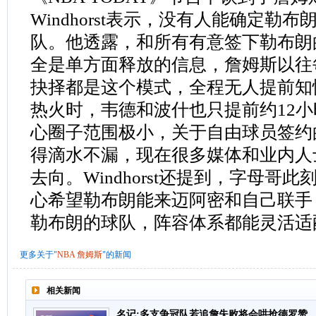
Windhorst表示，没有人能确定勒
队。他透露，和所有有意签下勒布朗
全是单方面释放的信息，詹姆斯以往
抉择都是这个模式，全程无人提前知
热火时，韦德和波什也只提前约12
心圈子范围极小，关于自由球员签约
得滴水不漏，现在很多媒体和业内人
去向。Windhorst还提到，字母哥
心希望勒布朗能来迈阿密和自己联手
勒布朗的球队，阵容体系都能灵活适
更多关于"
NBA
詹姆斯
"的新闻
相关新闻
名记:多支争冠队若追詹失败将会哄抢德罗赞