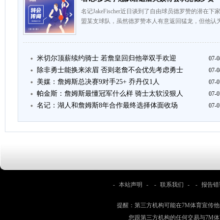
名记JakeFischer近日谈到了自由球员德罗赞的潜
盟某支球队，虽然德罗赞本人有意返回猛龙，但他认为
米切尔顶薪续约骑士 若詹皇回归他举双手欢迎
07-0
除非勇士能换来浓眉 否则老詹不会优先考虑勇士
07-0
美媒：詹姆斯总决赛9对手25+ 乔丹仅1人
07-0
帕金斯：詹姆斯最懂冠军什么样 骑士太软没狠人
07-0
名记：湖人和詹姆斯8年合作最终选择体面收场
07-0
-
本站声明
- -
联系我们
- -
报告错
提醒：第三方机构可能在7M体育宣传
您跟第三方机构的任何交易与7M