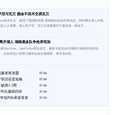
卢尼与瓦兰 掘金不排斥交易瓦兰
cStein发布长文，梳理了围绕勒布朗·詹姆斯的自由市场动态，同时曝出湖人内线
息人士透露，湖人将卢尼、瓦兰丘纳斯视作引援候选；掘金方 ……
离开湖人 湖骑鹿多队争抢库明加
MarcStein、JakeFischer联合发文，解析当前自由市场两大锋线球员的动
，自由球员八村塁大概率会效仿詹姆斯，离开洛杉矶 ……
说服老将加盟
07-04
守依旧还是短板
07-04
缺席1-3周
07-04
四号位漏洞仍存
07-04
1年短约&承诺首发
07-03