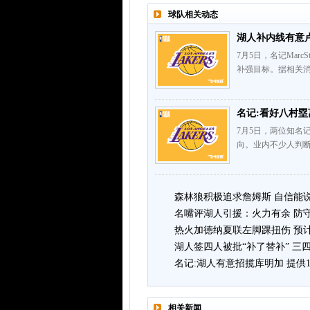
球队相关动态
湖人补内线有意
7月5日，名记Mar
补强目标。据相关消
名记:看好八村塁
7月5日，两位知名记者
向。业内不少人判断
森林狼积极追求詹姆斯 自信能
名嘴评湖人引援：火力有余 防
热火加德纳夏联左脚踝扭伤 预计
湖人签四人被批“补了替补” 三
名记:湖人有意招揽库明加 提供
相关新闻