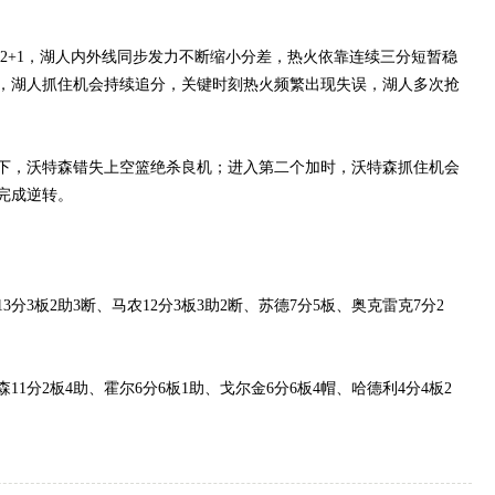
+1，湖人内外线同步发力不断缩小分差，热火依靠连续三分短暂稳
，湖人抓住机会持续追分，关键时刻热火频繁出现失误，湖人多次抢
，沃特森错失上空篮绝杀良机；进入第二个加时，沃特森抓住机会
完成逆转。
分3板2助3断、马农12分3板3助2断、苏德7分5板、奥克雷克7分2
1分2板4助、霍尔6分6板1助、戈尔金6分6板4帽、哈德利4分4板2