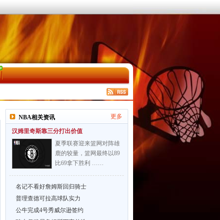
更多
NBA相关资讯
汉姆里奇斯靠三分打出价值
夏季联赛迎来篮网对阵雄
鹿的较量，篮网最终以89
比69拿下胜利 ……
名记不看好詹姆斯回归骑士
普理查德可拉高球队实力
公牛完成4号秀威尔逊签约