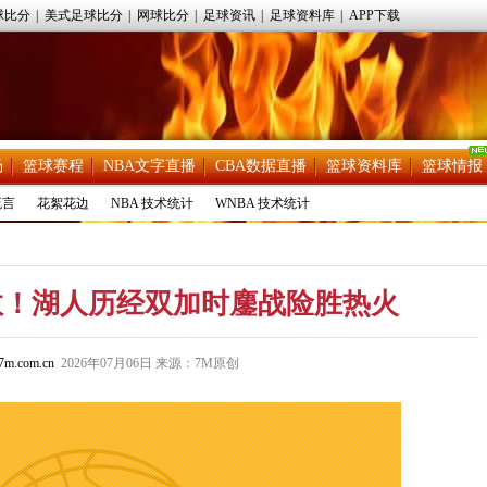
球比分
|
美式足球比分
|
网球比分
|
足球资讯
|
足球资料库
|
APP下载
场
篮球赛程
NBA文字直播
CBA数据直播
篮球资料库
篮球情报
流言
花絮花边
NBA 技术统计
WNBA 技术统计
数！湖人历经双加时鏖战险胜热火
m.com.cn
2026年07月06日 来源：7M原创