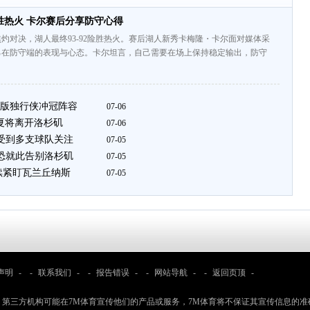
胜热火 卡尔赛后分享防守心得
灼对决，湖人最终93-92险胜热火。赛后湖人新秀卡梅隆・卡尔面对媒体采
己在防守端的表现与心态。卡尔坦言，自己需要在场上保持稳定输出，防守
版独行侠冲冠阵容
07-06
夏将离开洛杉矶
07-06
者受到多支球队关注
07-05
员恐就此告别洛杉矶
07-05
续紧盯瓦兰丘纳斯
07-05
声明
- -
联系我们
- -
报告错误
- -
网站导航
- -
返回页顶
-
：第三方机构可能在7M体育宣传他们的产品或服务，7M体育将不保证其宣传信息的准