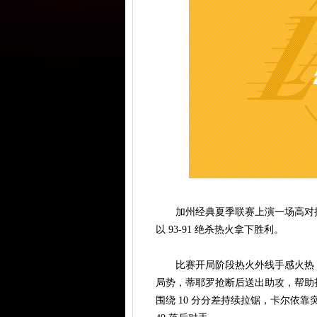
加州经典夏季联赛上演一场高对抗
以 93-91 绝杀热火拿下胜利。
比赛开局阶段热火外线手感火热，接
局势，蒂耶罗抢断后送出助攻，帮助
围绕 10 分分差持续拉锯，卡尔依靠