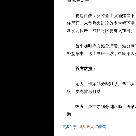
49 落后对手。
易边再战，沃特森上演隔扣拿下 2
住局面。末节热火进攻效率大幅下滑
断发动反击，成功将比赛拖入加时。
首个加时双方比分胶着、难分高下
补篮命中，送上制胜一球，帮助湖人
双方数据：
湖人：卡尔26分8板1助、蒂耶罗13
板、麦克雷3分1助
热火：康韦尔16分7板3助、唐纳森1
助
更多关于"
湖人
热火
"的新闻