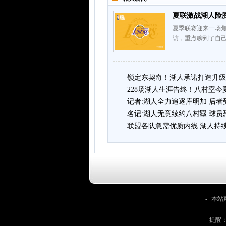
夏联激战湖人险
夏季联赛迎来一场焦
访，重点聊到了自
……
锁定东契奇！湖人承诺打造升级
228场湖人生涯告终！八村塁今
记者:湖人全力追逐库明加 后
名记:湖人无意续约八村塁 球
联盟各队急需优质内线 湖人持
-
本站
提醒