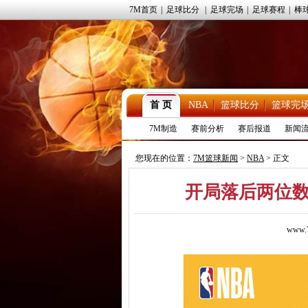
7M首页
|
足球比分
|
足球完场
|
足球赛程
|
棒
首 页
NBA
篮球比分
篮球完
7M制造
赛前分析
赛后报道
新闻
您现在的位置：
7M篮球新闻
>
NBA
> 正文
开局落后两位
www.7