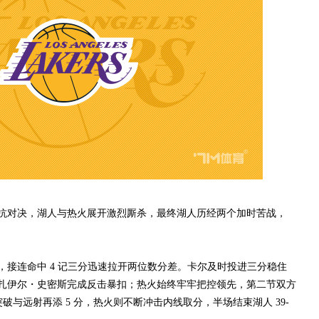
对决，湖人与热火展开激烈厮杀，最终湖人历经两个加时苦战，
连命中 4 记三分迅速拉开两位数分差。卡尔及时投进三分稳住
扎伊尔・史密斯完成反击暴扣；热火始终牢牢把控领先，第二节双方
突破与远射再添 5 分，热火则不断冲击内线取分，半场结束湖人 39-