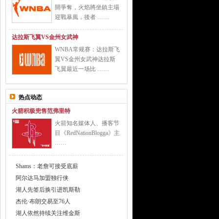
開爭奪，火焰將坐鎮主場
迎戰暴風，後者 ……
达拉斯飞翼VS金州女武神
WNBA常规赛：达拉斯飞
翼VS金州女武神达拉斯
飞翼最近一场比 ……
热点动态
火箭积极兜售范弗里特
火箭知名媒体人、播客节
目《RedNationBlogga》主
……
Shams：老詹可接受底薪
阿尔达马加盟独行侠
湖人先签后换引进凯斯勒
杰伦·布朗交易至76人
湖人依然持续关注维金斯