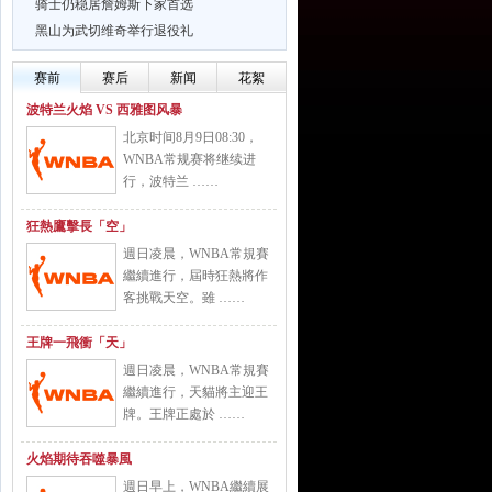
骑士仍稳居詹姆斯下家首选
黑山为武切维奇举行退役礼
赛前
赛后
新闻
花絮
波特兰火焰 VS 西雅图风暴
北京时间8月9日08:30，
WNBA常规赛将继续进
行，波特兰 ……
狂熱鷹擊長「空」
週日凌晨，WNBA常規賽
繼續進行，屆時狂熱將作
客挑戰天空。雖 ……
王牌一飛衝「天」
週日凌晨，WNBA常規賽
繼續進行，天貓將主迎王
牌。王牌正處於 ……
火焰期待吞噬暴風
週日早上，WNBA繼續展