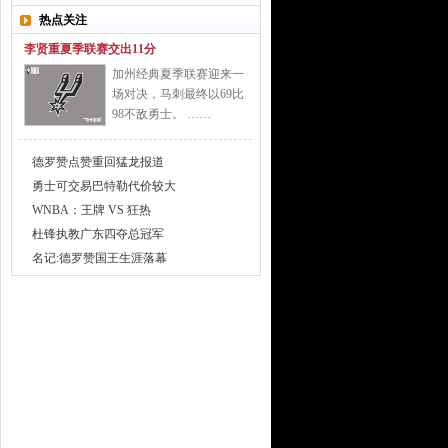
热点关注
李贤重夏季联赛交出11分
加州经典夏季联赛迎来一
场对决，马刺最终以69比
98不敌勇士。 ……
德罗赞点赞重回猛龙报道
勇士可交易巴特勒代价较大
WNBA：王牌 VS 狂热
杜锋执教广东四夺总冠军
名记:德罗赞国王生涯落幕