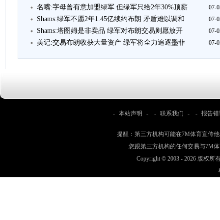
名嘴:字母曾有意加盟绿军 但绿军只给2年30%顶薪
07-0
Shams:绿军不愿2年1.45亿续约布朗 矛盾难以调和
07-0
Shams:塔图姆是非卖品 绿军对布朗交易则愿放开
07-0
美记:交易布朗收获大量资产 绿军将全力追逐墨菲
07-0
-
本站声明
- -
联系我们
- -
报告错
提醒：第三方机构可能在7M体育宣传
您跟第三方机构的任何交易与7M
Copyright © 2003 -
2026 版权所有 w