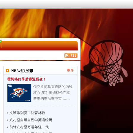
更多
NBA相关资讯
霍姆格伦季后赛迎质变！
俄克拉荷马雷霆队的内线
核心切特-霍姆格伦在本
赛季的季后赛中实 ……
文班系列赛主防森林狼
八村塁自曝自己学英语经历
前锋八村塁寄语年轻一代