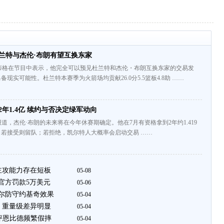
兰特与杰伦·布朗有望互换东家
蒂格在节目中表示，他完全可以预见杜兰特和杰伦・布朗互换东家的交易发
现实可能性。杜兰特本赛季为火箭场均贡献26.0分5.5篮板4.8助 ……
2年1.4亿 续约与否决定绿军动向
ts记者报道，杰伦·布朗的未来将在今年休赛期确定。他在7月有资格拿到2年约1.419
若接受则留队；若拒绝，凯尔特人大概率会启动交易 ……
主攻能力存在短板
05-08
官方罚款5万美元
05-06
贝尔防守约基奇效果
05-04
 重量级差异明显
05-04
评恩比德频繁假摔
05-04