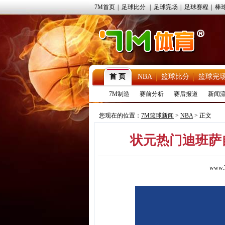
7M首页
|
足球比分
|
足球完场
|
足球赛程
|
棒
首 页
NBA
篮球比分
篮球完
7M制造
赛前分析
赛后报道
新闻
您现在的位置：
7M篮球新闻
>
NBA
> 正文
状元热门迪班萨
www.7