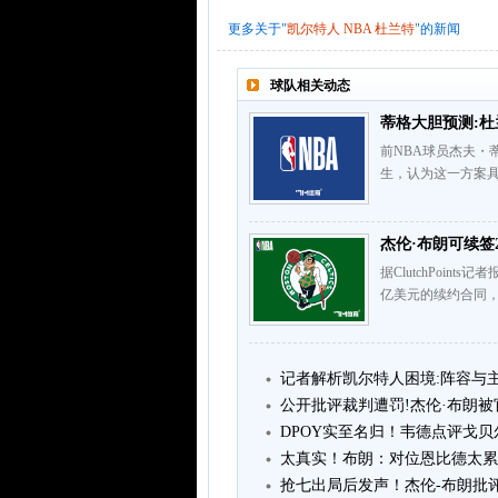
更多关于"
凯尔特人
NBA
杜兰特
"的新闻
球队相关动态
蒂格大胆预测:杜
前NBA球员杰夫・
生，认为这一方案具备
杰伦·布朗可续签
据ClutchPoin
亿美元的续约合同，
记者解析凯尔特人困境:阵容与
公开批评裁判遭罚!杰伦·布朗被
DPOY实至名归！韦德点评戈
太真实！布朗：对位恩比德太累
抢七出局后发声！杰伦-布朗批