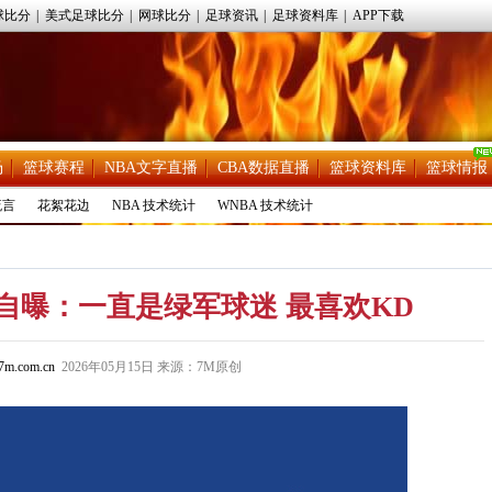
球比分
|
美式足球比分
|
网球比分
|
足球资讯
|
足球资料库
|
APP下载
场
篮球赛程
NBA文字直播
CBA数据直播
篮球资料库
篮球情报
流言
花絮花边
NBA 技术统计
WNBA 技术统计
自曝：一直是绿军球迷 最喜欢KD
m.com.cn
2026年05月15日 来源：7M原创