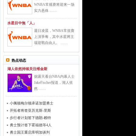
WNBA常规赛将迎来一场
实力悬殊 ……
水星目中無「人」
週日凌晨，WNBA常規賽
上演爭奪，其中水星將主
場迎戰自由人。 ……
热点动态
湖人依然持续关注维金斯
据露天看台NBA内幕人士
JakeFischer报道，湖人依
然 ……
小佩顿梅尔顿承诺加盟勇士
开拓者将签亚历克斯-里斯
步行者计划签下德朗-赖特
勇士预计签下霍福德等4人
勇士国王重启库明加谈判