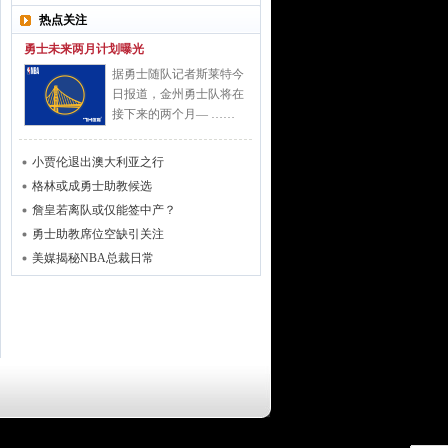
热点关注
勇士未来两月计划曝光
据勇士随队记者斯莱特今
日报道，金州勇士队将在
接下来的两个月— ……
小贾伦退出澳大利亚之行
格林或成勇士助教候选
詹皇若离队或仅能签中产？
勇士助教席位空缺引关注
美媒揭秘NBA总裁日常