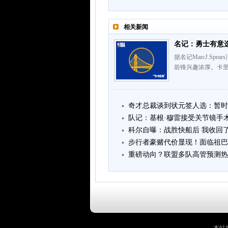
相关新闻
名记：勇士有意选
据名记MarcJ.S
前锋兴趣浓厚。卡里
奇才总裁谈到状元签人选：暂时有
队记：基根·穆雷接受关节镜手术 
科尔自曝：战胜快船后 我收回了
步行者豪赌代价显现！面临祖巴
重磅动向？联盟多队高管预测热