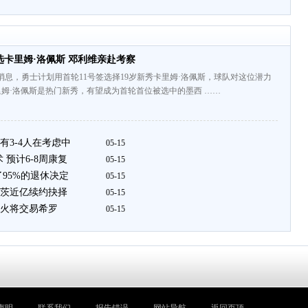
卡里姆·洛佩斯 邓利维亲赴考察
pears消息，勇士计划用首轮11号签选择19岁新秀卡里姆·洛佩斯，球队对这位潜力
姆·洛佩斯是热门新秀，有望成为首轮首位被选中的墨西 ……
3-4人在考虑中
05-15
预计6-8周康复
05-15
95%的退休决定
05-15
茨近亿续约抉择
05-15
火将交易希罗
05-15