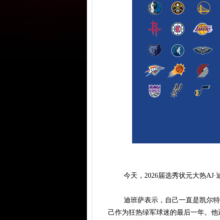
今天，2026届选秀状元大热AJ·
迪班萨表示，自己一直是凯尔特人
己作为狂热绿军球迷的最后一年。他