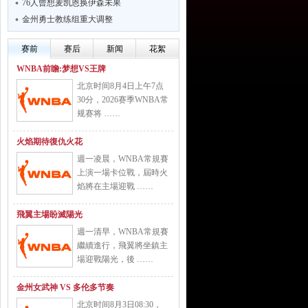
76人曾想麦凯恩换伊森未果
金州勇士教练组重大调整
赛前
赛后
新闻
花絮
WNBA前瞻:梦想VS王牌
北京时间8月4日上午7点
30分，2026赛季WNBA常
规赛将 ……
火焰期待復仇火花
週一凌晨，WNBA常規賽
上演一場卡位戰，屆時火
焰將在主場迎戰 ……
飛翼主場盼滅陽光
週一清早，WNBA常規賽
繼續進行，飛翼將坐鎮主
場迎戰陽光，後 ……
金州女武神 VS 多伦多节奏
北京时间8月3日08:30，