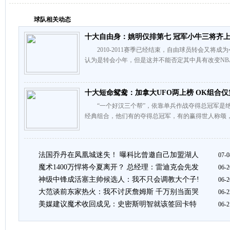
球队相关动态
十大自由身：姚明仅排第七 冠军小牛三将齐
2010-2011赛季已经结束，自由球员转会又将成
认为是转会小年，但是这并不能否定其中具有改变NB
十大短命鸳鸯：加拿大UFO两上榜 OK组合仅
“一个好汉三个帮”，依靠单兵作战夺得总冠军是绝
经典组合，他们有的夺得总冠军，有的赢得世人称颂，
法国乔丹在凤凰城迷失！ 曝科比曾邀自己加盟湖人
07-0
魔术1400万悍将今夏离开？ 总经理：雷迪克会先发
06-2
神级中锋成活塞主帅候选人：我不只会调教大个子!
06-2
大范谈前东家热火：我不讨厌詹姆斯 千万别当面哭
06-2
美媒建议魔术收回成见：史密斯明智就该签回卡特
06-2